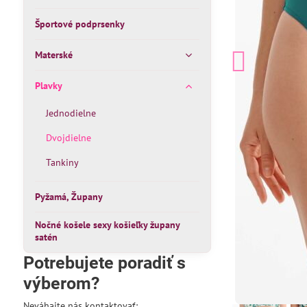
Športové podprsenky
Materské
Plavky
Jednodielne
Dvojdielne
Tankiny
Pyžamá, Župany
Nočné košele sexy košieľky župany
satén
Potrebujete poradiť s
výberom?
Neváhajte nás kontaktovať: