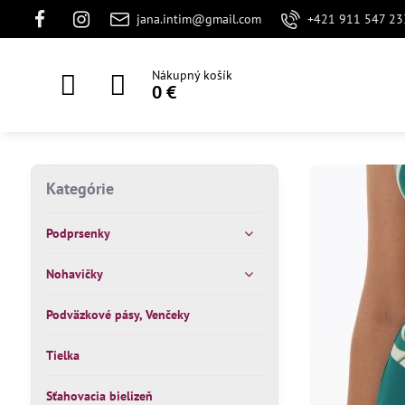
jana.intim@gmail.com
+421 911 547 23
Nákupný košík
0 €
Kategórie
Podprsenky
Nohavičky
Podväzkové pásy, Venčeky
Tielka
Sťahovacia bielizeň