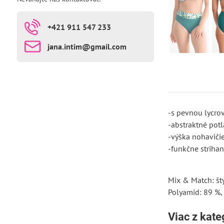
+421 911 547 233
jana​.intim​@gmail​.com
-s pevnou lycro
-abstraktné pot
-výška nohaviči
-funkčne striha
Mix & Match: št
Polyamid: 89 %,
Viac z kate