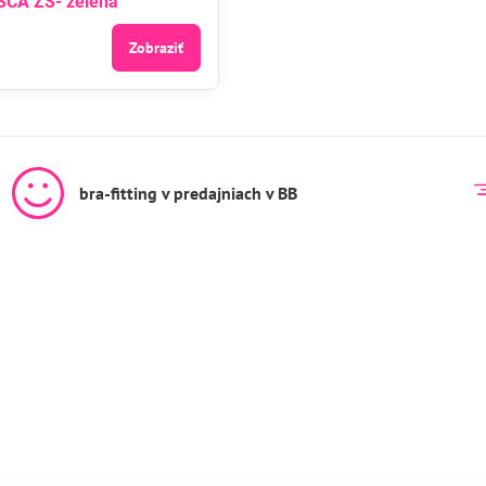
SCA ZS- zelená
Zobraziť
bra-fitting v predajniach v BB