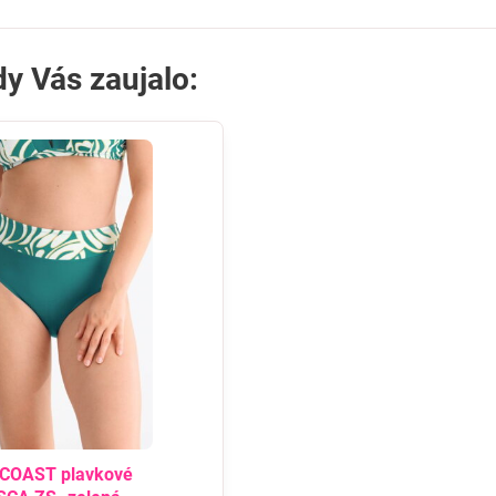
y Vás zaujalo:
COAST plavkové