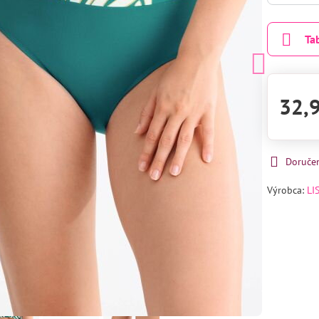
Ta
32,
Doruče
Výrobca:
LI