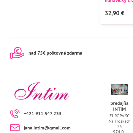
nohavičky LI
32,90 €
nad 75€ poštovné zdarma
predajňa
INTIM
+421 911 547 233
EUROPA SC
Na Troskách
25
jana​.intim​@gmail​.com
974 01