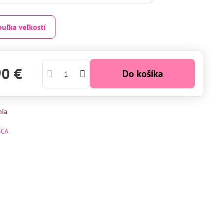
buľka veľkostí
90 €
Do košíka
nia
SCA