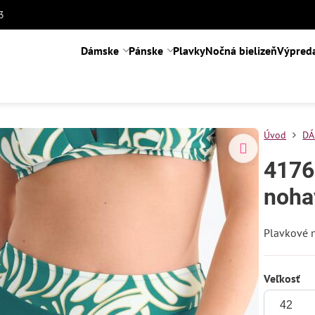
3
Dámske
Pánske
Plavky
Nočná bielizeň
Výpred
Úvod
DÁ
4176
noha
Plavkové 
Veľkosť