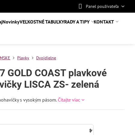
Panel používateľa
aj
Novinky
VEĽKOSTNÉ TABUĽKY
RADY A TIPY
KONTAKT
MSKE
Plavky
Dvojdielne
7 GOLD COAST plavkové
vičky LISCA ZS- zelená
nohavičky s vysokým pásom.
Čítajte viac