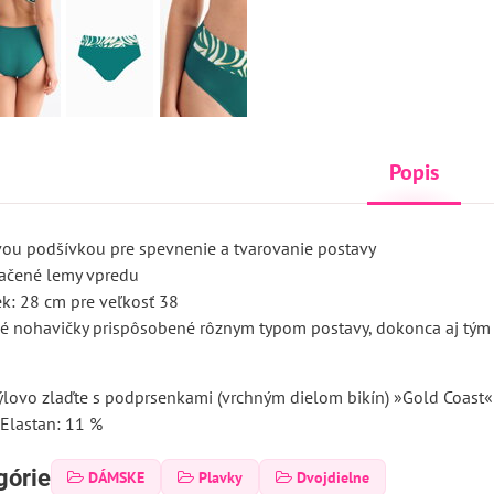
Popis
vou podšívkou pre spevnenie a tvarovanie postavy
lačené lemy vpredu
ek: 28 cm pre veľkosť 38
né nohavičky prispôsobené rôznym typom postavy, dokonca aj tým 
ýlovo zlaďte s podprsenkami (vrchným dielom bikín) »Gold Coast«
 Elastan: 11 %
górie
DÁMSKE
Plavky
Dvojdielne