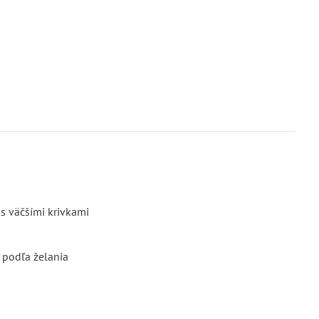
s väčšími krivkami
 podľa želania