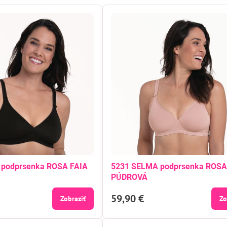
 podprsenka ROSA FAIA
5231 SELMA podprsenka ROSA
PÚDROVÁ
59,90 €
Zobraziť
Zo