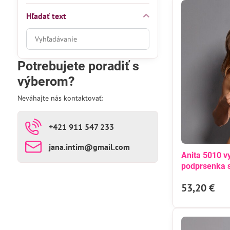
Hľadať text
Prehľadať
výsledky
filtra
Potrebujete poradiť s
fulltextom
výberom?
Neváhajte nás kontaktovať:
+421 911 547 233
jana​.intim​@gmail​.com
Anita 5010 v
podprsenka s
53,20 €