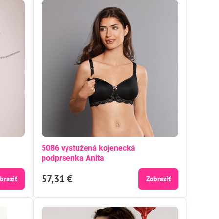
5086 vystužená kojenecká
podprsenka Anita
57,31 €
braziť
Zobraziť