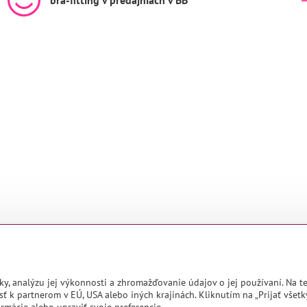
bra-fitting v predajniach v BB
ky, analýzu jej výkonnosti a zhromažďovanie údajov o jej používaní. Na 
ť k partnerom v EÚ, USA alebo iných krajinách. Kliknutím na „Prijať všetk