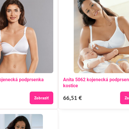
kojenecká podprsenka
Anita 5062 kojenecká podprse
kostice
66,51 €
Zobraziť
Zo