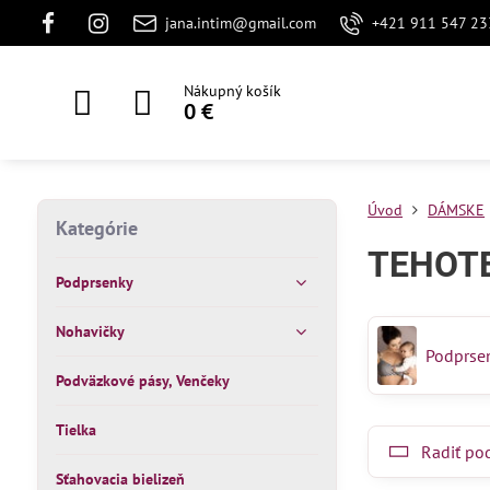
jana.intim@gmail.com
+421 911 547 23
Nákupný košík
0 €
Úvod
DÁMSKE
Kategórie
TEHOTE
Podprsenky
Nohavičky
Podprse
Podväzkové pásy, Venčeky
Tielka
Radiť po
Sťahovacia bielizeň