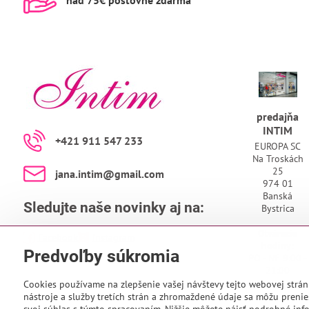
nad 75€ poštovné zdarma
predajňa
INTIM
+421 911 547 233
EUROPA SC
Na Troskách
25
jana​.intim​@gmail​.com
974 01
Banská
Sledujte naše novinky aj na:
Bystrica
Otváracie
Facebook
Instagram
hodiny:
Predvoľby súkromia
PO - NE 9:00 -
21:00
Cookies používame na zlepšenie vašej návštevy tejto webovej strán
nástroje a služby tretích strán a zhromaždené údaje sa môžu prenies