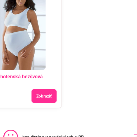
ehotenská bezšvová
Zobraziť