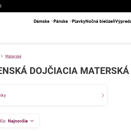
3
Dámske
Pánske
Plavky
Nočná bielizeň
Výpred
Materské
NSKÁ DOJČIACIA MATERSKÁ 
nky
dľa:
Najnovšie