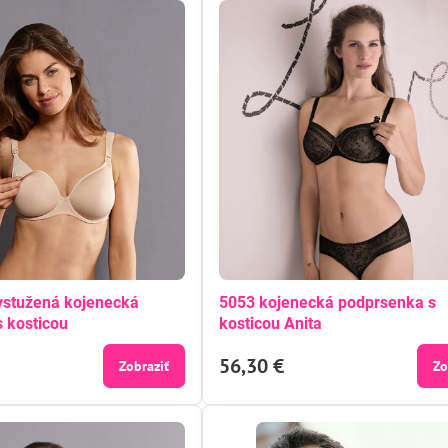
ystužená kojenecká
5053 kojenecká podprsenka s
 kosticou
kosticou Anita
56,30 €
Zobraziť
Zo