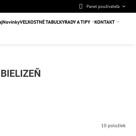
Panel používateľa
aj
Novinky
VEĽKOSTNÉ TABUĽKY
RADY A TIPY
KONTAKT
BIELIZEŇ
10
položiek