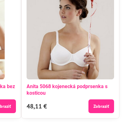
nka bez
Anita 5068 kojenecká podprsenka s
kosticou
48,11 €
braziť
Zobraziť