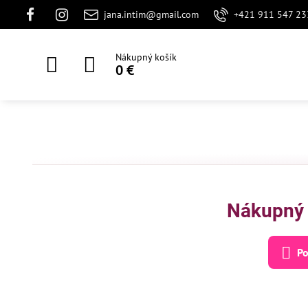
jana.intim@gmail.com
+421 911 547 23
Nákupný košík
0 €
Nákupný 
Po