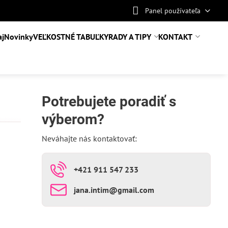
Panel používateľa
aj
Novinky
VEĽKOSTNÉ TABUĽKY
RADY A TIPY
KONTAKT
Potrebujete poradiť s
výberom?
Neváhajte nás kontaktovať:
+421 911 547 233
jana​.intim​@gmail​.com