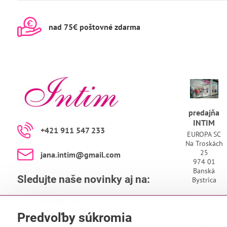
nad 75€ poštovné zdarma
predajňa
INTIM
+421 911 547 233
EUROPA SC
Na Troskách
25
jana​.intim​@gmail​.com
974 01
Banská
Sledujte naše novinky aj na:
Bystrica
Otváracie
Facebook
Instagram
hodiny:
Predvoľby súkromia
PO - NE 9:00 -
21:00