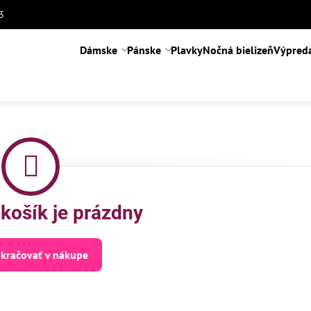
3
Dámske
Pánske
Plavky
Nočná bielizeň
Výpred
košík je prázdny
kračovať v nákupe