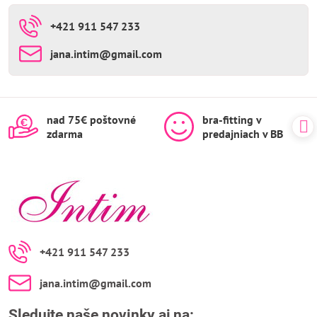
+421 911 547 233
jana​.intim​@gmail​.com
nad 75€ poštovné
bra-fitting v
zdarma
predajniach v BB
+421 911 547 233
jana​.intim​@gmail​.com
Sledujte naše novinky aj na: