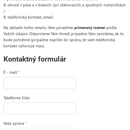
8. obvod v páse a v bokoch /pri sťahovacích a spodných nohavičkách
/
8. telefonický kontakt, email.
Na základe tohto emailu Vám poradíme
primeraný rozmer
podľa
Vašich údajov. Odpovieme Vám ihneď, prípadne Vám zavoláme, ak to
bude potrebné (prípadne napíšte do správy, že vám telefonický
kontakt vyhovuje viac).
Kontaktný formulár
E - mail
*
Telefónne číslo
Vaša správa
*