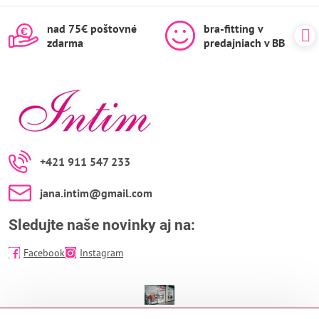
nad 75€ poštovné
bra-fitting v
zdarma
predajniach v BB
+421 911 547 233
jana​.intim​@gmail​.com
Sledujte naše novinky aj na:
Facebook
Instagram