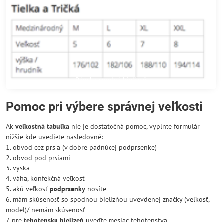
Pánska spodná bielizeň
Pomoc pri výbere správnej veľkosti
Ak
veľkostná tabuľka
nie je dostatočná pomoc, vyplnte formulár
nižšie kde uvediete nasledovné:
1. obvod cez prsia (v dobre padnúcej podprsenke)
2. obvod pod prsiami
3. výška
4. váha, konfekčná veľkosť
5. akú veľkosť
podprsenky
nosíte
6. mám skúsenosť so spodnou bielizňou uvevdenej značky (veľkosť,
model)/ nemám skúsenosť
7. pre
tehotenskú bielizeň
uveďte mesiac tehotenstva