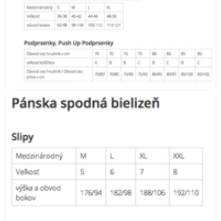
Dámska spodná bielizeň