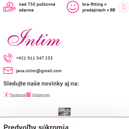
nad 75€ poštovné
bra-fitting v
zdarma
predajniach v BB
+421 911 547 233
jana​.intim​@gmail​.com
Sledujte naše novinky aj na:
Facebook
Instagram
predajňa INTIM
Predvoľby súkromia
EUROPA SC