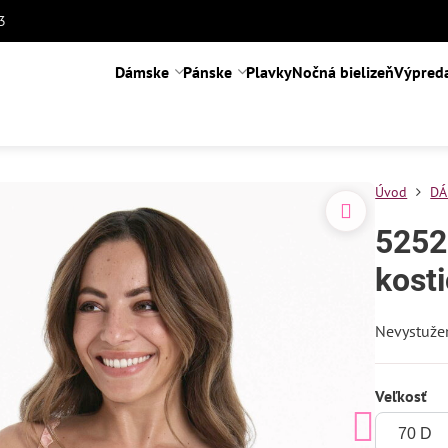
3
Dámske
Pánske
Plavky
Nočná bielizeň
Výpred
Úvod
DÁ
5252
kost
Nevystužen
Veľkosť