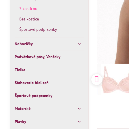
S kosticou
Bez kostice
Športové podprsenky
Nohavičky
Podväzkové pásy, Venčeky
Tielka
Sťahovacia bielizeň
Športové podprsenky
Materské
Plavky