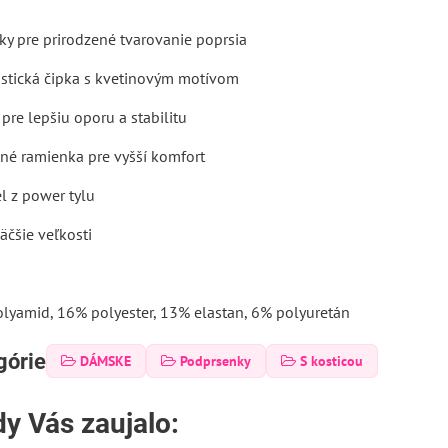
čky pre prirodzené tvarovanie poprsia
astická čipka s kvetinovým motívom
 pre lepšiu oporu a stabilitu
é ramienka pre vyšší komfort
l z power tylu
äčšie veľkosti
olyamid, 16% polyester, 13% elastan, 6% polyuretán
górie
DÁMSKE
Podprsenky
S kosticou
y Vás zaujalo: