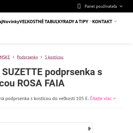
Panel používateľa
aj
Novinky
VEĽKOSTNÉ TABUĽKY
RADY A TIPY
KONTAKT
MSKE
Podprsenky
S kosticou
 SUZETTE podprsenka s
icou ROSA FAIA
á podprsenka s kosticou do veľkosti 105 E.
Čítajte viac