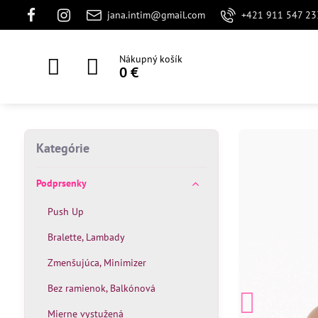
jana.intim@gmail.com
+421 911 547 23
Nákupný košík
0 €
Kategórie
Podprsenky
Push Up
Bralette, Lambady
Zmenšujúca, Minimizer
Bez ramienok, Balkónová
Mierne vystužená