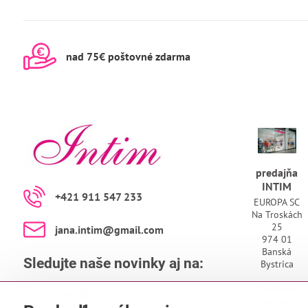
nad 75€ poštovné zdarma
predajňa
INTIM
+421 911 547 233
EUROPA SC
Na Troskách
25
jana​.intim​@gmail​.com
974 01
Banská
Sledujte naše novinky aj na:
Bystrica
Otváracie
Facebook
Instagram
hodiny: