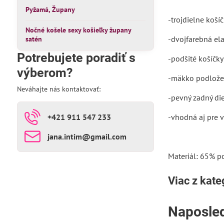
Pyžamá, Župany
-trojdielne koší
Nočné košele sexy košieľky župany
-dvojfarebná el
satén
Potrebujete poradiť s
-podšité košíčky
výberom?
-mäkko podložen
Neváhajte nás kontaktovať:
-pevný zadný die
+421 911 547 233
-vhodná aj pre v
jana​.intim​@gmail​.com
Materiál: 65% p
Viac z kate
Naposled