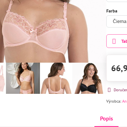
Farba
Ta
66,
Doruče
Výrobca:
An
Popis