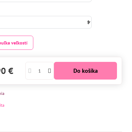
buľka veľkostí
90 €
Do košíka
nia
ita