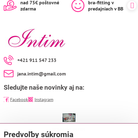
nad 75€ poštovné
bra-fitting v
zdarma
predajniach v BB
+421 911 547 233
jana​.intim​@gmail​.com
Sledujte naše novinky aj na:
Facebook
Instagram
predajňa INTIM
Predvoľby súkromia
EUROPA SC