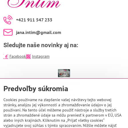
+421 911 547 233
jana​.intim​@gmail​.com
Sledujte naše novinky aj na:
Facebook
Instagram
predajňa INTIM
Predvoľby súkromia
EUROPA SC
Na Troskách 25
974 01 Banská Bystrica
Cookies používame na zlepšenie vašej návštevy tejto webovej
stránky, analýzu jej výkonnosti a zhromažďovanie údajov o jej
Otváracie hodiny:
používaní. Na tento účel môžeme použiť nástroje a služby tretích
PO - NE 9:00 - 21:00
strán a zhromaždené údaje sa môžu preniesť k partnerom v EÚ, USA
alebo iných krajinách. Kliknutím na „Prijať všetky cookies“
vyjadrujete svoj súhlas s týmto spracovaním. Nižšie môžete nájsť