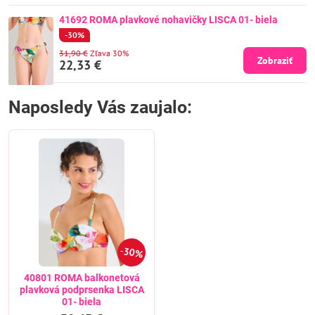
41692 ROMA plavkové nohavičky LISCA 01- biela
-30%
31,90 €
Zľava 30%
Zobraziť
22,33 €
Naposledy Vás zaujalo:
30%
40801 ROMA balkonetová
plavková podprsenka LISCA
01- biela