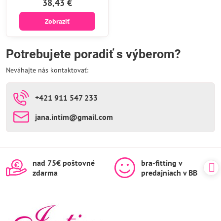
38,43 €
Zobraziť
Potrebujete poradiť s výberom?
Neváhajte nás kontaktovať:
+421 911 547 233
jana​.intim​@gmail​.com
nad 75€ poštovné
bra-fitting v
zdarma
predajniach v BB