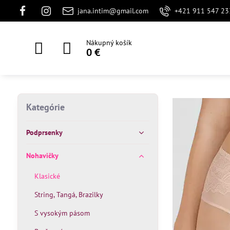
jana.intim@gmail.com
+421 911 547 23
Nákupný košík
0 €
Kategórie
Podprsenky
Nohavičky
Klasické
String, Tangá, Brazilky
S vysokým pásom