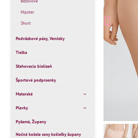
Bezšvové
Hipster
Short
Podväzkové pásy, Venčeky
Tielka
Sťahovacia bielizeň
Športové podprsenky
Materské
Plavky
Pyžamá, Župany
Nočné košele sexy košieľky župany