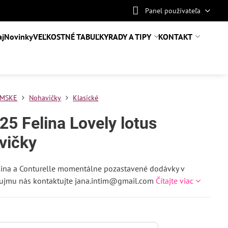
Panel používateľa
aj
Novinky
VEĽKOSTNÉ TABUĽKY
RADY A TIPY
KONTAKT
MSKE
Nohavičky
Klasické
25 Felina Lovely lotus
vičky
lina a Conturelle momentálne pozastavené dodávky v
áujmu nás kontaktujte jana.intim@gmail.com
Čítajte viac