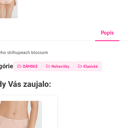
Popis
eho strihupeach blossom
górie
DÁMSKE
Nohavičky
Klasické
y Vás zaujalo: