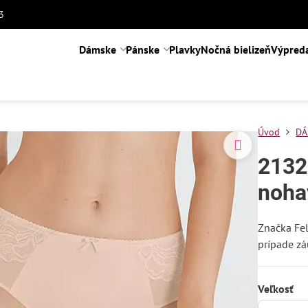
3
Dámske
Pánske
Plavky
Nočná bielizeň
Výpred
Úvod
DÁ
2132
noha
Značka Fe
prípade z
Veľkosť