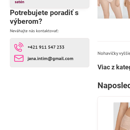
satén
Potrebujete poradiť s
výberom?
Neváhajte nás kontaktovať:
+421 911 547 233
Nohavičky vyšši
jana​.intim​@gmail​.com
Viac z kate
Naposled