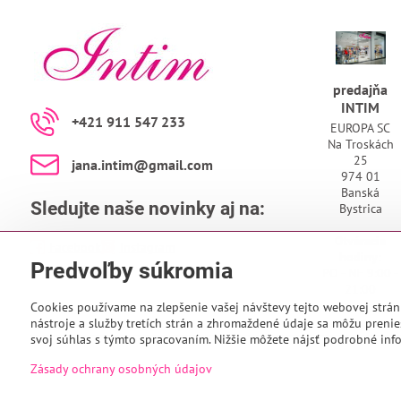
predajňa
INTIM
+421 911 547 233
EUROPA SC
Na Troskách
25
jana​.intim​@gmail​.com
974 01
Banská
Sledujte naše novinky aj na:
Bystrica
Otváracie
Facebook
Instagram
hodiny:
Predvoľby súkromia
PO - NE 9:00 -
21:00
Cookies používame na zlepšenie vašej návštevy tejto webovej strán
nástroje a služby tretích strán a zhromaždené údaje sa môžu prenies
svoj súhlas s týmto spracovaním. Nižšie môžete nájsť podrobné info
Zásady ochrany osobných údajov