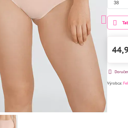
Ta
44,
Doruče
Výrobca:
Fe