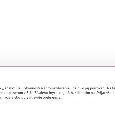
ky, analýzu jej výkonnosti a zhromažďovanie údajov o jej používaní. Na 
ť k partnerom v EÚ, USA alebo iných krajinách. Kliknutím na „Prijať všetk
rmácie alebo upraviť svoje preferencie.
©
2026
Copyright
Predvoľby súkromia
Zásady ochrany osobných údajov
Vytvorené pomocou:
BiznisWeb.sk