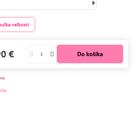
buľka veľkostí
90 €
Do košíka
nia
lina