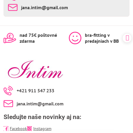
jana​.intim​@gmail​.com
nad 75€ poštovné
bra-fitting v
zdarma
predajniach v BB
+421 911 547 233
jana​.intim​@gmail​.com
Sledujte naše novinky aj na:
Facebook
Instagram