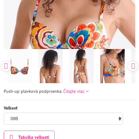
Push-up plavková podprsenka.
Čítajte viac
Veľkosť
Tabuľka veľkostí