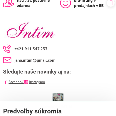
nad 75€ poštovné
bra-fitting v
zdarma
predajniach v BB
+421 911 547 233
jana​.intim​@gmail​.com
Sledujte naše novinky aj na:
Facebook
Instagram
predajňa INTIM
Predvoľby súkromia
EUROPA SC