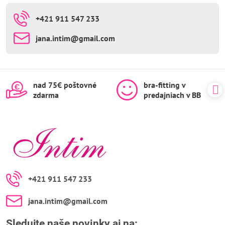
+421 911 547 233
jana​.intim​@gmail​.com
nad 75€ poštovné
bra-fitting v
zdarma
predajniach v BB
+421 911 547 233
jana​.intim​@gmail​.com
Sledujte naše novinky aj na: