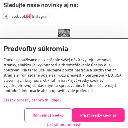
Sledujte naše novinky aj na:
Facebook
Instagram
predajňa INTIM
Predvoľby súkromia
EUROPA SC
Na Troskách 25
974 01 Banská Bystrica
Cookies používame na zlepšenie vašej návštevy tejto webovej
stránky, analýzu jej výkonnosti a zhromažďovanie údajov o jej
Otváracie hodiny:
používaní. Na tento účel môžeme použiť nástroje a služby tretích
PO - NE 9:00 - 21:00
strán a zhromaždené údaje sa môžu preniesť k partnerom v EÚ, USA
alebo iných krajinách. Kliknutím na „Prijať všetky cookies“
vyjadrujete svoj súhlas s týmto spracovaním. Nižšie môžete nájsť
podrobné informácie alebo upraviť svoje preferencie.
Všetko k nákupu
Zásady ochrany osobných údajov
©
2026
Copyright
Odmietnuť všetko
Prijať všetky cookies
Predvoľby súkromia
Zásady ochrany osobných údajov
Ukázať podrobnosti
Vytvorené pomocou:
BiznisWeb.sk