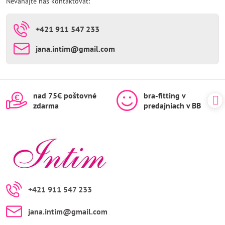
Neváhajte nás kontaktovať:
+421 911 547 233
jana​.intim​@gmail​.com
nad 75€ poštovné
bra-fitting v
zdarma
predajniach v BB
+421 911 547 233
jana​.intim​@gmail​.com