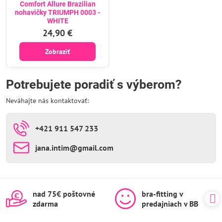
Comfort Allure Brazilian
nohavičky TRIUMPH 0003 -
WHITE
24,90 €
Zobraziť
Potrebujete poradiť s výberom?
Neváhajte nás kontaktovať:
+421 911 547 233
jana​.intim​@gmail​.com
nad 75€ poštovné
bra-fitting v
zdarma
predajniach v BB