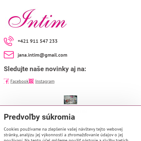
+421 911 547 233
jana​.intim​@gmail​.com
Sledujte naše novinky aj na:
Facebook
Instagram
predajňa INTIM
Predvoľby súkromia
EUROPA SC
Na Troskách 25
974 01 Banská Bystrica
Cookies používame na zlepšenie vašej návštevy tejto webovej
stránky, analýzu jej výkonnosti a zhromažďovanie údajov o jej
Otváracie hodiny:
používaní. Na tento účel môžeme použiť nástroje a služby tretích