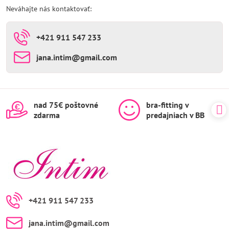
Neváhajte nás kontaktovať:
+421 911 547 233
jana​.intim​@gmail​.com
nad 75€ poštovné
bra-fitting v
zdarma
predajniach v BB
+421 911 547 233
jana​.intim​@gmail​.com