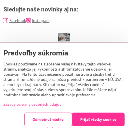
Sledujte naše novinky aj na:
Facebook
Instagram
predajňa INTIM
Predvoľby súkromia
EUROPA SC
Na Troskách 25
974 01 Banská Bystrica
Cookies používame na zlepšenie vašej návštevy tejto webovej
stránky, analýzu jej výkonnosti a zhromažďovanie údajov o jej
Otváracie hodiny:
používaní. Na tento účel môžeme použiť nástroje a služby tretích
PO - NE 9:00 - 21:00
strán a zhromaždené údaje sa môžu preniesť k partnerom v EÚ, USA
alebo iných krajinách. Kliknutím na „Prijať všetky cookies“
vyjadrujete svoj súhlas s týmto spracovaním. Nižšie môžete nájsť
podrobné informácie alebo upraviť svoje preferencie.
Všetko k nákupu
Zásady ochrany osobných údajov
©
2026
Copyright
Odmietnuť všetko
Prijať všetky cookies
Predvoľby súkromia
Zásady ochrany osobných údajov