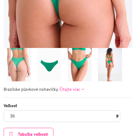
Brazílske plavkové nohavičky.
Čítajte viac
Veľkosť
Tabuľka veľkostí