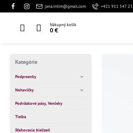
jana.intim@gmail.com
+421 911 547 23
Nákupný košík
0 €
Kategórie
Podprsenky
Nohavičky
Podväzkové pásy, Venčeky
Tielka
Sťahovacia bielizeň