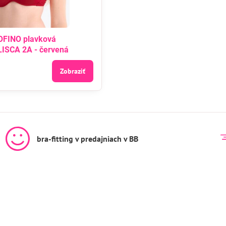
FINO plavková
LISCA 2A - červená
Zobraziť
bra-fitting v predajniach v BB