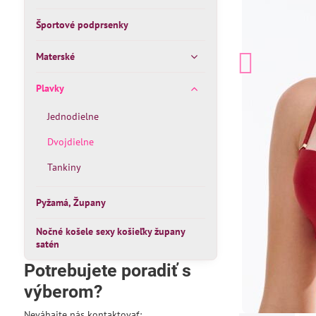
Športové podprsenky
Materské
Plavky
Jednodielne
Dvojdielne
Tankiny
Pyžamá, Župany
Nočné košele sexy košieľky župany
satén
Potrebujete poradiť s
výberom?
Neváhajte nás kontaktovať: