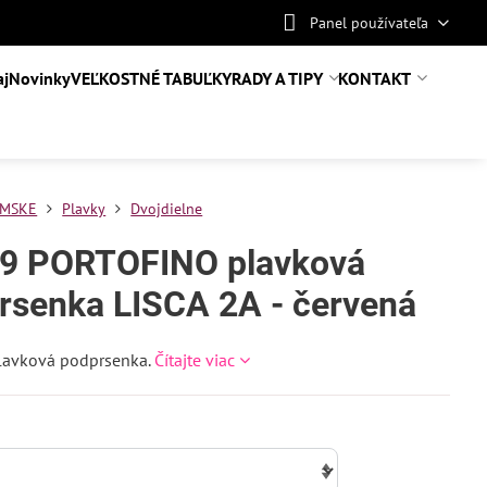
Panel používateľa
aj
Novinky
VEĽKOSTNÉ TABUĽKY
RADY A TIPY
KONTAKT
MSKE
Plavky
Dvojdielne
9 PORTOFINO plavková
rsenka LISCA 2A - červená
lavková podprsenka.
Čítajte viac