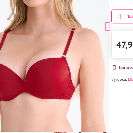
Ta
47,9
Doruče
Výrobca:
LI