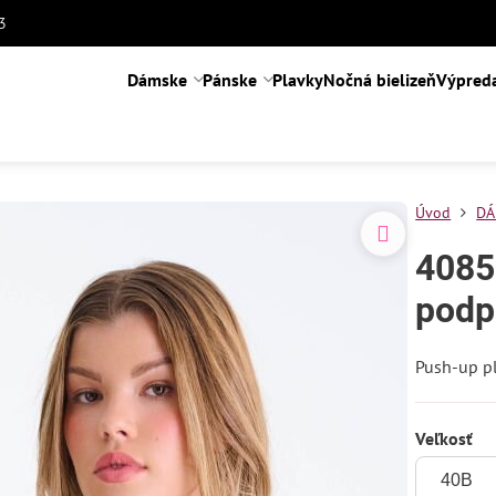
3
Dámske
Pánske
Plavky
Nočná bielizeň
Výpred
Úvod
DÁ
4085
podp
Push-up p
Veľkosť