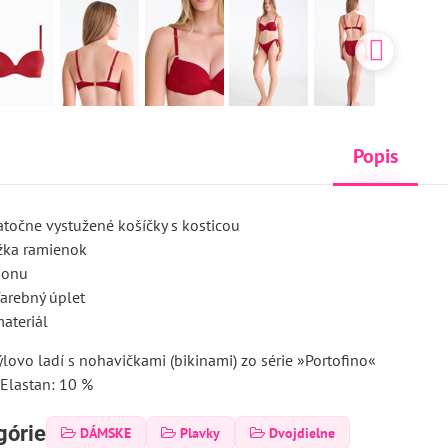
Popis
atočne vystužené košíčky s kosticou
ĺžka ramienok
ponu
farebný úplet
ateriál
lovo ladí s nohavičkami (bikinami) zo série »Portofino«
 Elastan: 10 %
górie
DÁMSKE
Plavky
Dvojdielne