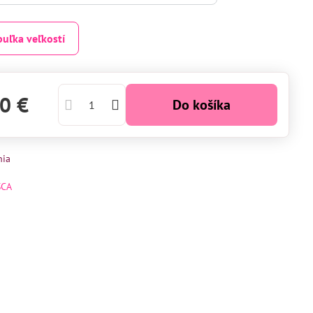
buľka veľkostí
0 €
Do košíka
nia
SCA