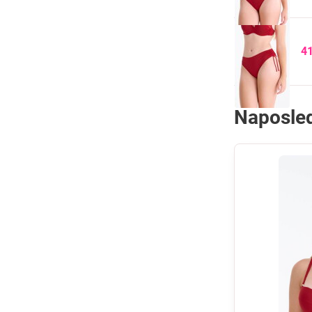
4
Naposled