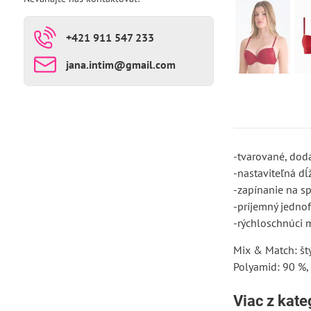
+421 911 547 233
jana​.intim​@gmail​.com
-tvarované, dod
-nastaviteľná d
-zapínanie na s
-príjemný jedno
-rýchloschnúci m
Mix & Match: štý
Polyamid: 90 %,
Viac z kate