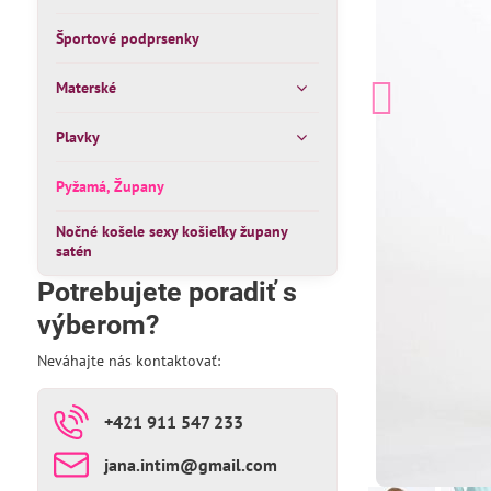
Športové podprsenky
Materské
Plavky
Pyžamá, Župany
Nočné košele sexy košieľky župany
satén
Potrebujete poradiť s
výberom?
Neváhajte nás kontaktovať:
+421 911 547 233
jana​.intim​@gmail​.com