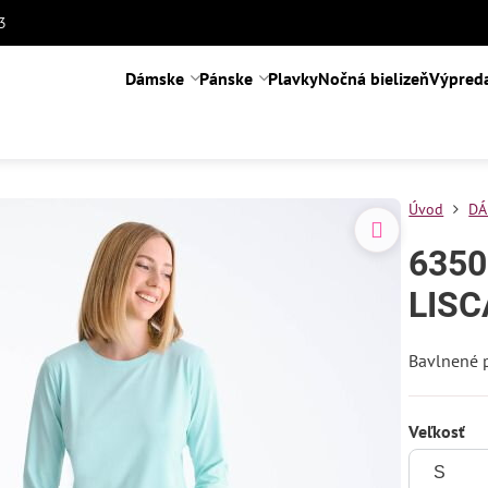
3
Dámske
Pánske
Plavky
Nočná bielizeň
Výpred
Úvod
DÁ
6350
LISC
Bavlnené 
Veľkosť