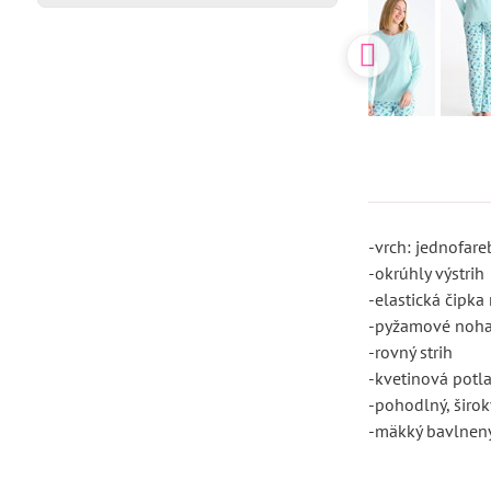
-vrch: jednofar
-okrúhly výstrih
-elastická čipk
-pyžamové nohav
-rovný strih
-kvetinová potl
-pohodlný, širok
-mäkký bavlnený