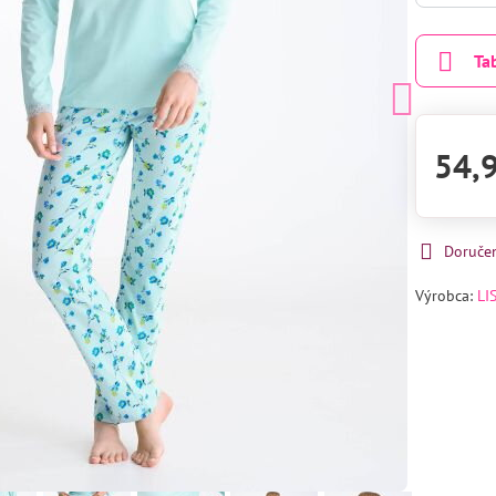
Ta
54,
Doruče
Výrobca:
LI