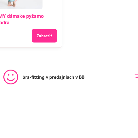
MY dámske pyžamo
odrá
Zobraziť
bra-fitting v predajniach v BB