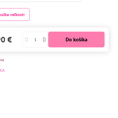
buľka veľkostí
90 €
Do košíka
nia
SCA