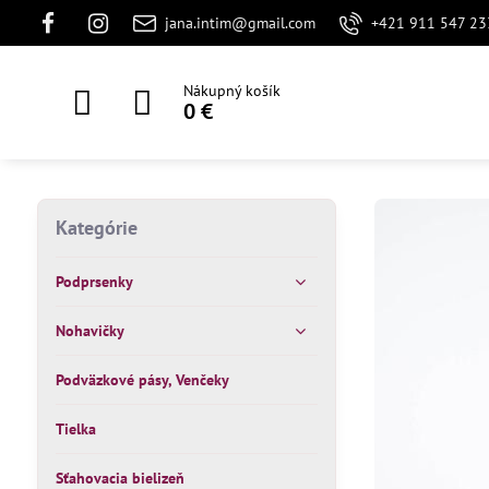
jana.intim@gmail.com
+421 911 547 23
Nákupný košík
0 €
Kategórie
Podprsenky
Nohavičky
Podväzkové pásy, Venčeky
Tielka
Sťahovacia bielizeň