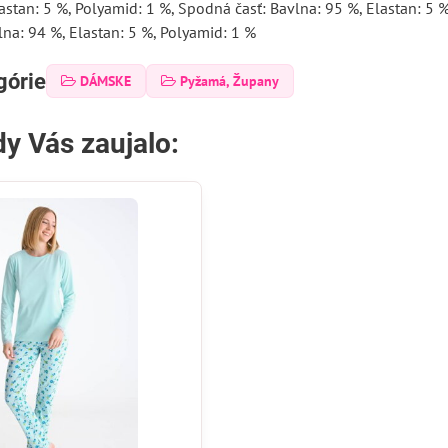
astan: 5 %, Polyamid: 1 %, Spodná časť: Bavlna: 95 %, Elastan: 5 %
lna: 94 %, Elastan: 5 %, Polyamid: 1 %
górie
DÁMSKE
Pyžamá, Župany
y Vás zaujalo: