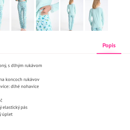
Popis
ebný, s dlhým rukávom
a na koncoch rukávov
ice: dlhé nohavice
ač
ý elastický pás
 úplet