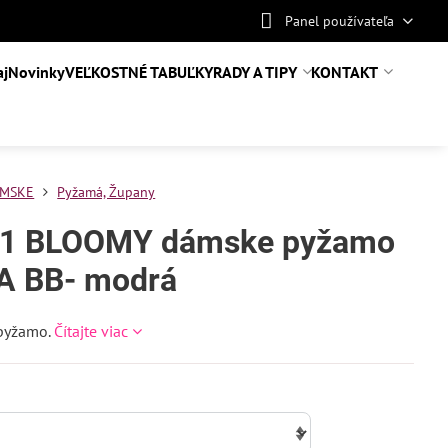
Panel používateľa
aj
Novinky
VEĽKOSTNÉ TABUĽKY
RADY A TIPY
KONTAKT
MSKE
Pyžamá, Župany
1 BLOOMY dámske pyžamo
A BB- modrá
pyžamo.
Čítajte viac