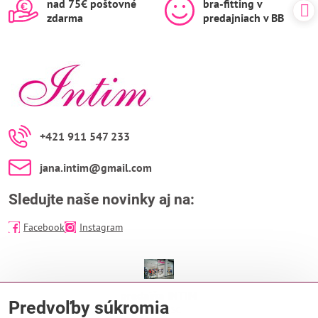
nad 75€ poštovné
bra-fitting v
zdarma
predajniach v BB
+421 911 547 233
jana​.intim​@gmail​.com
Sledujte naše novinky aj na:
Facebook
Instagram
predajňa INTIM
Predvoľby súkromia
EUROPA SC