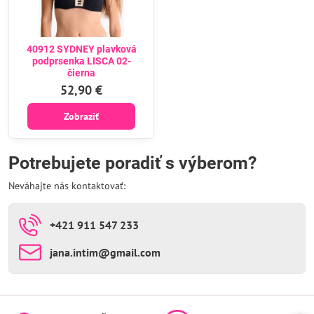
40912 SYDNEY plavková
podprsenka LISCA 02-
čierna
52,90 €
Zobraziť
Potrebujete poradiť s výberom?
Neváhajte nás kontaktovať:
+421 911 547 233
jana​.intim​@gmail​.com