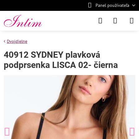
Panel používateľa
Dvojdielne
40912 SYDNEY plavková
podprsenka LISCA 02- čierna