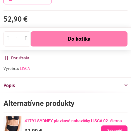
52,90 €
Do košíka
Doručenia
Výrobca:
LISCA
Popis
Alternatívne produkty
41791 SYDNEY plavkové nohavičky LISCA 02- čierna
32,90 €
Zobraziť