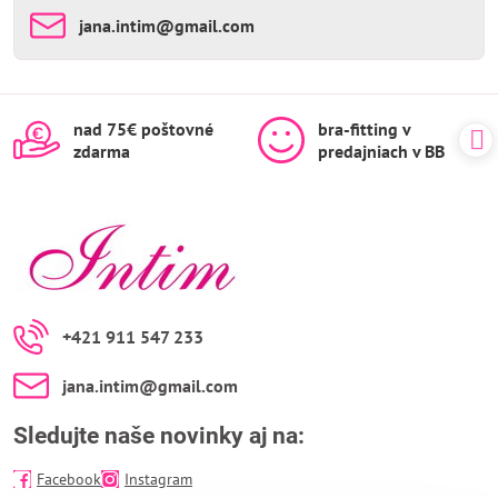
jana​.intim​@gmail​.com
nad 75€ poštovné
bra-fitting v
zdarma
predajniach v BB
+421 911 547 233
jana​.intim​@gmail​.com
Sledujte naše novinky aj na:
Facebook
Instagram