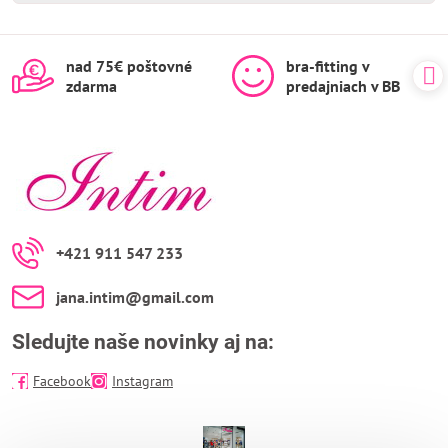
nad 75€ poštovné
bra-fitting v
zdarma
predajniach v BB
+421 911 547 233
jana​.intim​@gmail​.com
Sledujte naše novinky aj na:
Facebook
Instagram