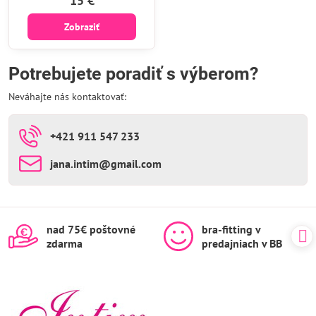
15 €
Zobraziť
Potrebujete poradiť s výberom?
Neváhajte nás kontaktovať:
+421 911 547 233
jana​.intim​@gmail​.com
nad 75€ poštovné
bra-fitting v
zdarma
predajniach v BB