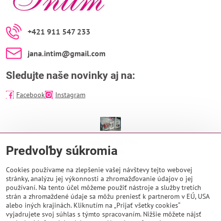
+421 911 547 233
jana​.intim​@gmail​.com
Sledujte naše novinky aj na:
Facebook
Instagram
predajňa INTIM
Predvoľby súkromia
EUROPA SC
Na Troskách 25
974 01 Banská Bystrica
Cookies používame na zlepšenie vašej návštevy tejto webovej
stránky, analýzu jej výkonnosti a zhromažďovanie údajov o jej
Otváracie hodiny:
používaní. Na tento účel môžeme použiť nástroje a služby tretích
PO - NE 9:00 - 21:00
strán a zhromaždené údaje sa môžu preniesť k partnerom v EÚ, USA
alebo iných krajinách. Kliknutím na „Prijať všetky cookies“
vyjadrujete svoj súhlas s týmto spracovaním. Nižšie môžete nájsť