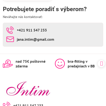
Potrebujete poradiť s výberom?
Neváhajte nás kontaktovať:
+421 911 547 233
jana​.intim​@gmail​.com
nad 75€ poštovné
bra-fitting v
zdarma
predajniach v BB
+421 911 547 233