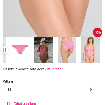
30%
Klasické plavkové nohavičky.
Čítajte viac
Veľkosť
Tabuľka veľkostí