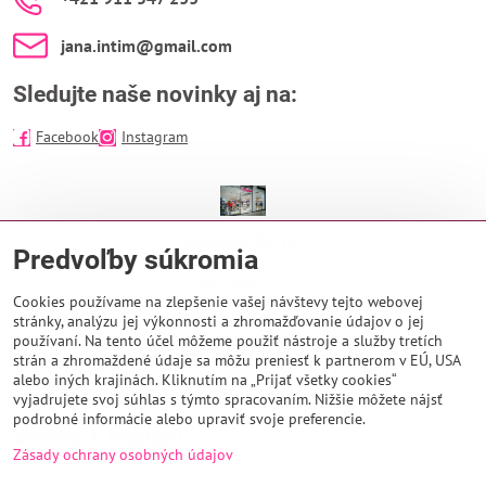
jana​.intim​@gmail​.com
Sledujte naše novinky aj na:
Facebook
Instagram
predajňa INTIM
Predvoľby súkromia
EUROPA SC
Na Troskách 25
974 01 Banská Bystrica
Cookies používame na zlepšenie vašej návštevy tejto webovej
stránky, analýzu jej výkonnosti a zhromažďovanie údajov o jej
Otváracie hodiny:
používaní. Na tento účel môžeme použiť nástroje a služby tretích
PO - NE 9:00 - 21:00
strán a zhromaždené údaje sa môžu preniesť k partnerom v EÚ, USA
alebo iných krajinách. Kliknutím na „Prijať všetky cookies“
vyjadrujete svoj súhlas s týmto spracovaním. Nižšie môžete nájsť
podrobné informácie alebo upraviť svoje preferencie.
Všetko k nákupu
Zásady ochrany osobných údajov