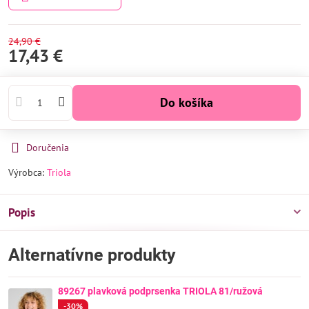
24,90 €
17,43 €
Do košíka
Doručenia
Výrobca:
Triola
Popis
Alternatívne produkty
89267 plavková podprsenka TRIOLA 81/ružová
-30%