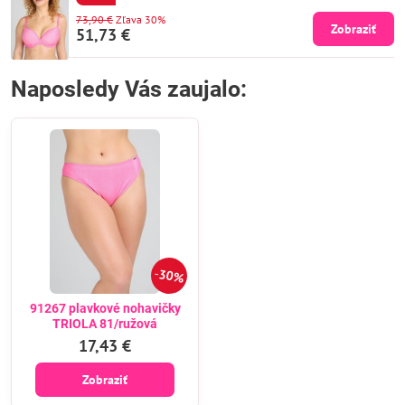
73,90 €
Zľava 30%
Zobraziť
51,73 €
Naposledy Vás zaujalo:
30%
91267 plavkové nohavičky
TRIOLA 81/ružová
17,43 €
Zobraziť