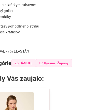
šela s krátkym rukávom
vý golier
ombíky
aťasy pohodlného strihu
áse kraťasov
L - 7% ELASTÁN
górie
DÁMSKE
Pyžamá, Župany
y Vás zaujalo: