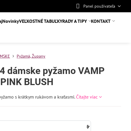
Panel používateľa
aj
Novinky
VEĽKOSTNÉ TABUĽKY
RADY A TIPY
KONTAKT
MSKE
Pyžamá, Župany
4 dámske pyžamo VAMP
 PINK BLUSH
pyžamo s krátkym rukávom a kraťasmi.
Čítajte viac