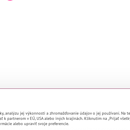
ky, analýzu jej výkonnosti a zhromažďovanie údajov o jej používaní. Na 
ť k partnerom v EÚ, USA alebo iných krajinách. Kliknutím na „Prijať všetk
rmácie alebo upraviť svoje preferencie.
©
2026
Copyright
Predvoľby súkromia
Zásady ochrany osobných údajov