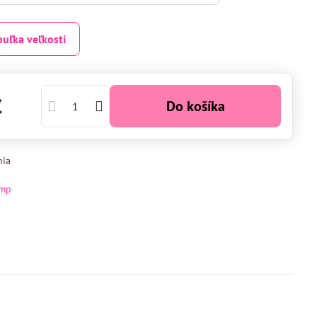
buľka veľkostí
€
Do košíka
nia
mp