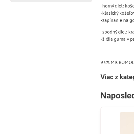
-horný diel: ko
-klasický košeľo
-zapínanie na g
-spodný diel: kr
-širšia guma v p
93% MICROMODA
Viac z kate
Naposled