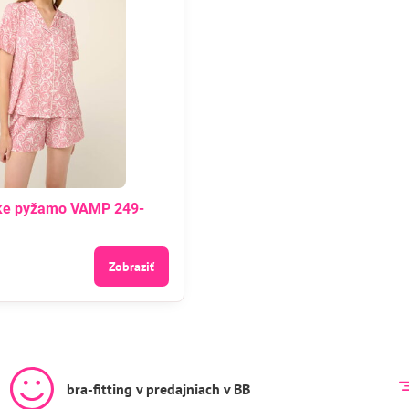
ke pyžamo VAMP 249-
Zobraziť
bra-fitting v predajniach v BB