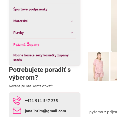
Športové podprsenky
Materské
Plavky
Pyžamá, Župany
Nočné košele sexy košieľky župany
satén
Potrebujete poradiť s
výberom?
Neváhajte nás kontaktovať:
+421 911 547 233
jana​.intim​@gmail​.com
-pyžamo z príj