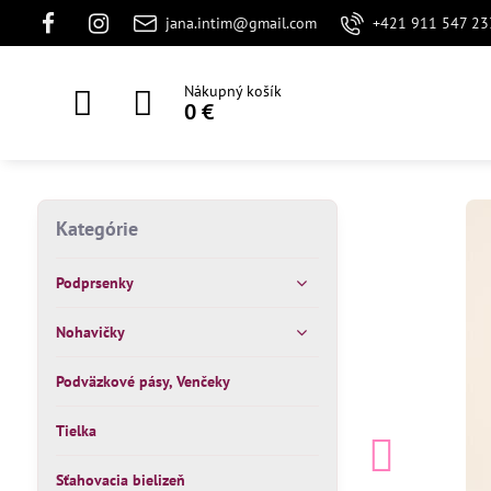
jana.intim@gmail.com
+421 911 547 23
Nákupný košík
0 €
Kategórie
Podprsenky
Nohavičky
Podväzkové pásy, Venčeky
Tielka
Sťahovacia bielizeň