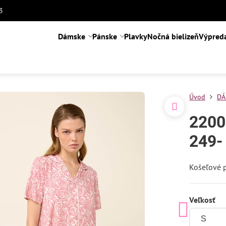
3
Dámske
Pánske
Plavky
Nočná bielizeň
Výpred
Úvod
DÁ
2200
249-
Košeľové 
Veľkosť