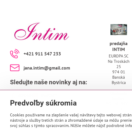
predajňa
INTIM
+421 911 547 233
EUROPA SC
Na Troskách
25
jana​.intim​@gmail​.com
974 01
Banská
Sledujte naše novinky aj na:
Bystrica
Otváracie
Facebook
Instagram
hodiny:
Predvoľby súkromia
PO - NE 9:00 -
21:00
Cookies používame na zlepšenie vašej návštevy tejto webovej strán
nástroje a služby tretích strán a zhromaždené údaje sa môžu prenies
svoj súhlas s týmto spracovaním. Nižšie môžete nájsť podrobné info