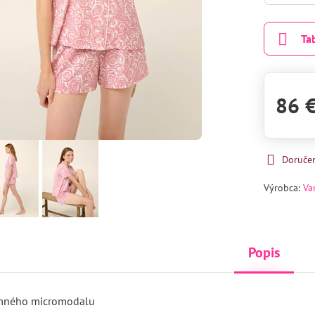
Ta
86 
Doruče
Výrobca:
Va
Popis
emného micromodalu