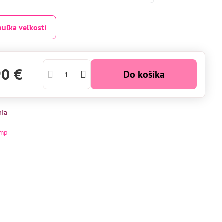
buľka veľkostí
90 €
Do košíka
nia
mp