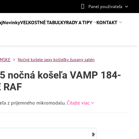
Panel používateľa
aj
Novinky
VEĽKOSTNÉ TABUĽKY
RADY A TIPY
KONTAKT
MSKE
Nočné košele sexy košieľky župany satén
5 nočná košeľa VAMP 184-
 RAF
eľa z príjemného mikromodalu.
Čítajte viac