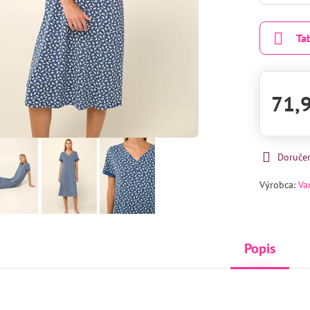
Ta
71,
Doruče
Výrobca:
Va
Popis