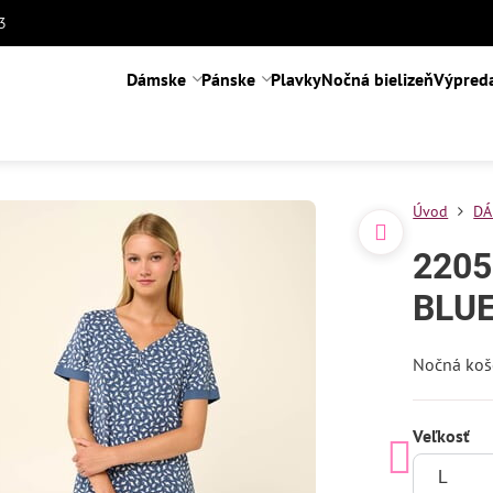
3
Dámske
Pánske
Plavky
Nočná bielizeň
Výpred
Úvod
DÁ
2205
BLUE
Nočná koš
Veľkosť