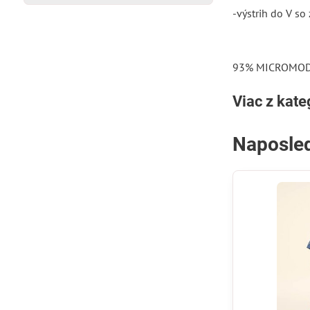
-výstrih do V s
93% MICROMODA
Viac z kate
Naposled