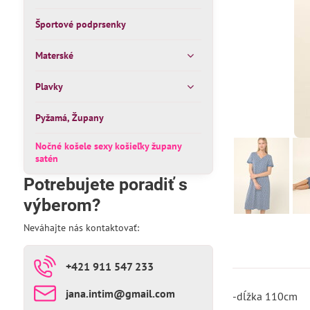
Športové podprsenky
Materské
Plavky
Pyžamá, Župany
Nočné košele sexy košieľky župany
satén
Potrebujete poradiť s
výberom?
Neváhajte nás kontaktovať:
+421 911 547 233
jana​.intim​@gmail​.com
-dĺžka 110cm