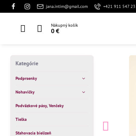
jana.intim@gmail.com
+421 911 547 23
Nákupný košík
0 €
Kategórie
Podprsenky
Nohavičky
Podväzkové pásy, Venčeky
Tielka
Sťahovacia bielizeň