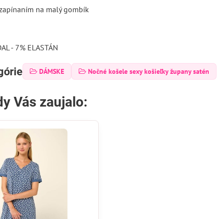
o zapínaním na malý gombík
L - 7% ELASTÁN
górie
DÁMSKE
Nočné košele sexy košieľky župany satén
y Vás zaujalo: