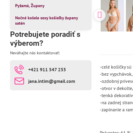
Pyžamá, Župany
Nočné košele sexy košieľky župany
satén
Potrebujete poradiť s
výberom?
Neváhajte nás kontaktovať:
-celé košíčky sú
+421 911 547 233
-bez vypchávok,
jana​.intim​@gmail​.com
-ozdobný príveso
-otvor v dekolte
-tenká dekoratí
-na zadnej stran
-zapínanie a ra
Polyester: 61 %,