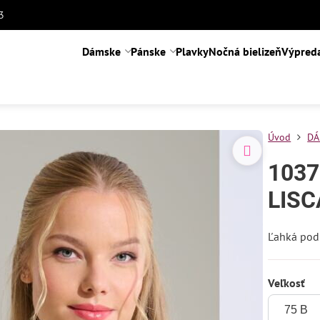
3
Dámske
Pánske
Plavky
Nočná bielizeň
Výpred
Úvod
DÁ
1037
LISC
Ľahká pod
Veľkosť