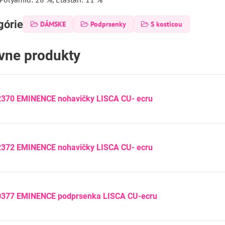
górie
DÁMSKE
Podprsenky
S kosticou
ívne produkty
2370 EMINENCE nohavičky LISCA CU- ecru
2372 EMINENCE nohavičky LISCA CU- ecru
0377 EMINENCE podprsenka LISCA CU-ecru