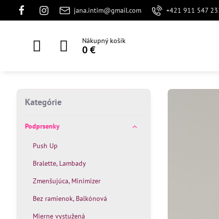
jana.intim@gmail.com
+421 911 547 23
Nákupný košík
0 €
Kategórie
Podprsenky
Push Up
Bralette, Lambady
Zmenšujúca, Minimizer
Bez ramienok, Balkónová
Mierne vystužená