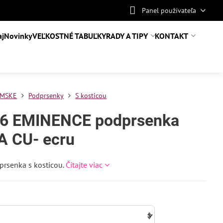
Panel používateľa
aj
Novinky
VEĽKOSTNÉ TABUĽKY
RADY A TIPY
KONTAKT
MSKE
Podprsenky
S kosticou
6 EMINENCE podprsenka
A CU- ecru
prsenka s kosticou.
Čítajte viac