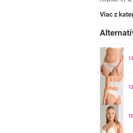
Viac z kate
Alternat
1
1
1