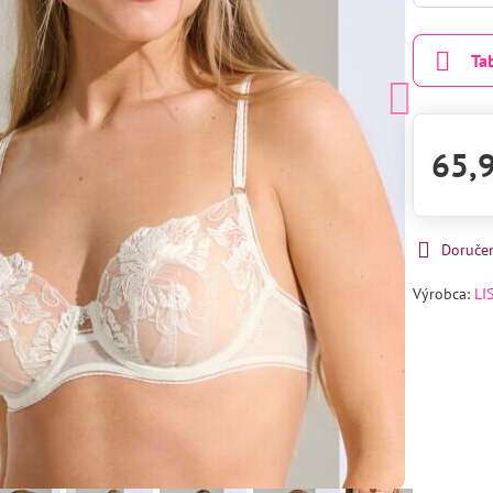
Ta
65,
Doruče
Výrobca:
LI