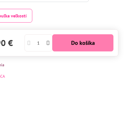
buľka veľkostí
90 €
Do košíka
nia
SCA