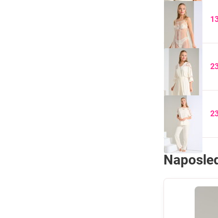
1
2
2
Naposled