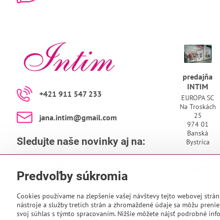
predajňa
INTIM
+421 911 547 233
EUROPA SC
Na Troskách
25
jana​.intim​@gmail​.com
974 01
Banská
Sledujte naše novinky aj na:
Bystrica
Otváracie
Facebook
Instagram
hodiny:
Predvoľby súkromia
PO - NE 9:00 -
21:00
Cookies používame na zlepšenie vašej návštevy tejto webovej strán
nástroje a služby tretích strán a zhromaždené údaje sa môžu prenies
svoj súhlas s týmto spracovaním. Nižšie môžete nájsť podrobné info