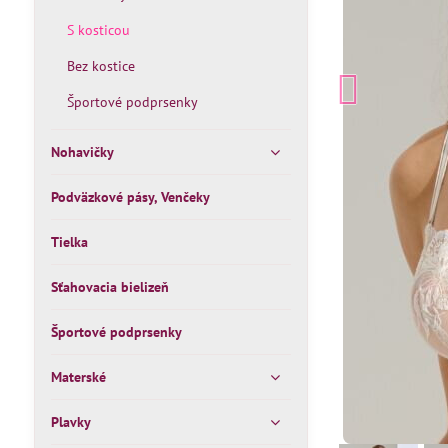
S kosticou
Bez kostice
Športové podprsenky
Nohavičky
Podväzkové pásy, Venčeky
Tielka
Sťahovacia bielizeň
Športové podprsenky
Materské
Plavky