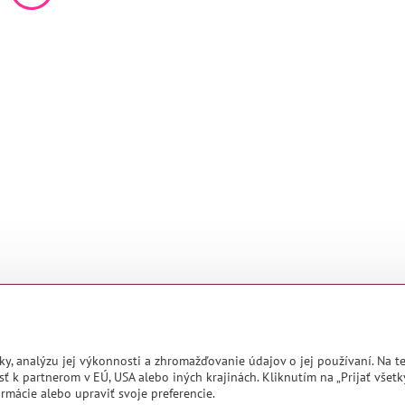
ky, analýzu jej výkonnosti a zhromažďovanie údajov o jej používaní. Na 
ť k partnerom v EÚ, USA alebo iných krajinách. Kliknutím na „Prijať všetk
rmácie alebo upraviť svoje preferencie.