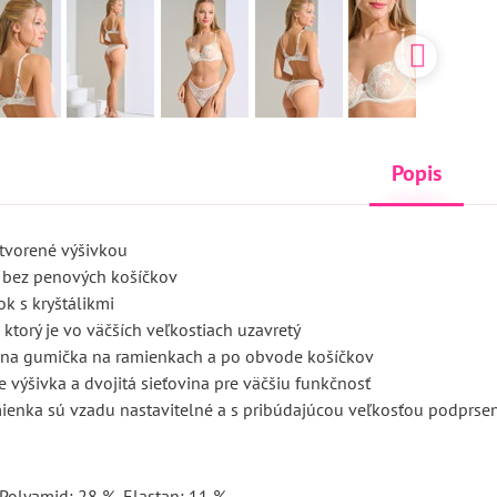
Popis
 tvorené výšivkou
 bez penových košíčkov
k s kryštálikmi
, ktorý je vo väčších veľkostiach uzavretý
vna gumička na ramienkach a po obvode košíčkov
e výšivka a dvojitá sieťovina pre väčšiu funkčnosť
mienka sú vzadu nastavitelné a s pribúdajúcou veľkosťou podprsen
 Polyamid: 28 %, Elastan: 11 %