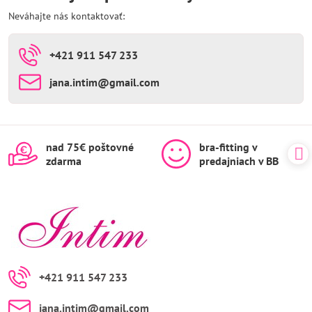
Neváhajte nás kontaktovať:
+421 911 547 233
jana​.intim​@gmail​.com
nad 75€ poštovné
bra-fitting v
zdarma
predajniach v BB
+421 911 547 233
jana​.intim​@gmail​.com