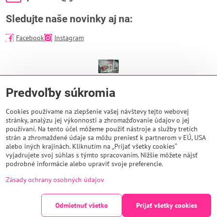
Sledujte naše novinky aj na:
Facebook
Instagram
predajňa INTIM
Predvoľby súkromia
EUROPA SC
Na Troskách 25
974 01 Banská Bystrica
Cookies používame na zlepšenie vašej návštevy tejto webovej
stránky, analýzu jej výkonnosti a zhromažďovanie údajov o jej
Otváracie hodiny:
používaní. Na tento účel môžeme použiť nástroje a služby tretích
PO - NE 9:00 - 21:00
strán a zhromaždené údaje sa môžu preniesť k partnerom v EÚ, USA
alebo iných krajinách. Kliknutím na „Prijať všetky cookies“
vyjadrujete svoj súhlas s týmto spracovaním. Nižšie môžete nájsť
podrobné informácie alebo upraviť svoje preferencie.
Všetko k nákupu
Zásady ochrany osobných údajov
©
2026
Copyright
Odmietnuť všetko
Prijať všetky cookies
Predvoľby súkromia
Zásady ochrany osobných údajov