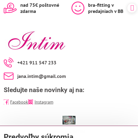
nad 75€ poštovné
bra-fitting v
zdarma
predajniach v BB
+421 911 547 233
jana​.intim​@gmail​.com
Sledujte naše novinky aj na:
Facebook
Instagram
predajňa INTIM
Predvoľby súkromia
EUROPA SC