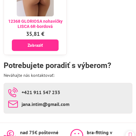
12368 GLORIOSA nohavičky
LISCA 6R-bordová
35,81 €
Zobraziť
Potrebujete poradiť s výberom?
Neváhajte nás kontaktovať:
+421 911 547 233
jana​.intim​@gmail​.com
nad 75€ poštovné
bra-fitting v