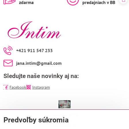
zdarma
predajniach v BB
+421 911 547 233
jana​.intim​@gmail​.com
Sledujte naše novinky aj na:
Facebook
Instagram
predajňa INTIM
Predvoľby súkromia
EUROPA SC
Na Troskách 25