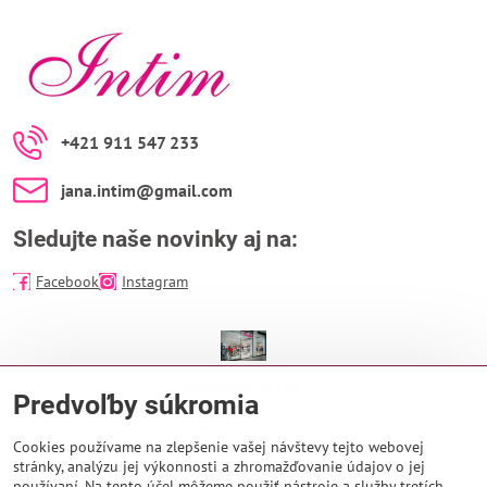
+421 911 547 233
jana​.intim​@gmail​.com
Sledujte naše novinky aj na:
Facebook
Instagram
predajňa INTIM
Predvoľby súkromia
EUROPA SC
Na Troskách 25
974 01 Banská Bystrica
Cookies používame na zlepšenie vašej návštevy tejto webovej
stránky, analýzu jej výkonnosti a zhromažďovanie údajov o jej
Otváracie hodiny:
používaní. Na tento účel môžeme použiť nástroje a služby tretích