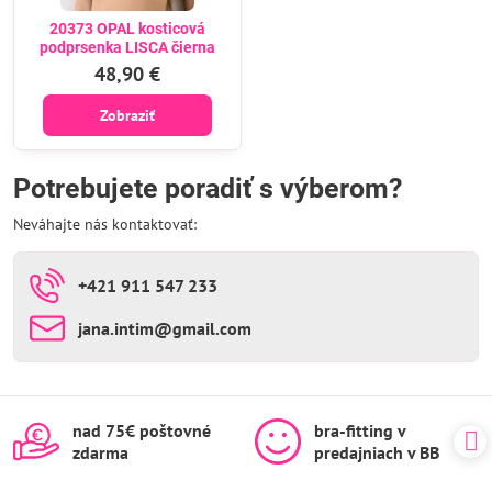
20373 OPAL kosticová
podprsenka LISCA čierna
48,90 €
Zobraziť
Potrebujete poradiť s výberom?
Neváhajte nás kontaktovať:
+421 911 547 233
jana​.intim​@gmail​.com
nad 75€ poštovné
bra-fitting v
zdarma
predajniach v BB