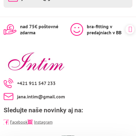
nad 75€ poštovné
bra-fitting v
zdarma
predajniach v BB
+421 911 547 233
jana​.intim​@gmail​.com
Sledujte naše novinky aj na:
Facebook
Instagram