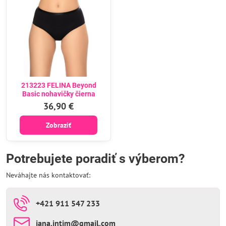
213223 FELINA Beyond
Basic nohavičky čierna
36,90 €
Zobraziť
Potrebujete poradiť s výberom?
Neváhajte nás kontaktovať:
+421 911 547 233
jana​.intim​@gmail​.com