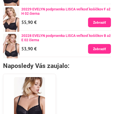
20229 EVELYN podprsenka LISCA veľkosť košíčkov F až
H 02 čierna
55,90 €
Zobraziť
20228 EVELYN podprsenka LISCA veľkosť košíčkov B až
E 02 čierna
53,90 €
Zobraziť
Naposledy Vás zaujalo: