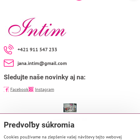
+421 911 547 233
jana​.intim​@gmail​.com
Sledujte naše novinky aj na:
Facebook
Instagram
predajňa INTIM
Predvoľby súkromia
EUROPA SC
Na Troskách 25
974 01 Banská Bystrica
Cookies používame na zlepšenie vašej návštevy tejto webovej