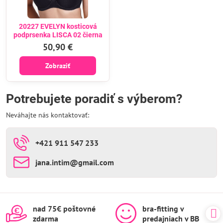
20227 EVELYN kosticová
podprsenka LISCA 02 čierna
50,90 €
Zobraziť
Potrebujete poradiť s výberom?
Neváhajte nás kontaktovať:
+421 911 547 233
jana​.intim​@gmail​.com
nad 75€ poštovné
bra-fitting v
zdarma
predajniach v BB