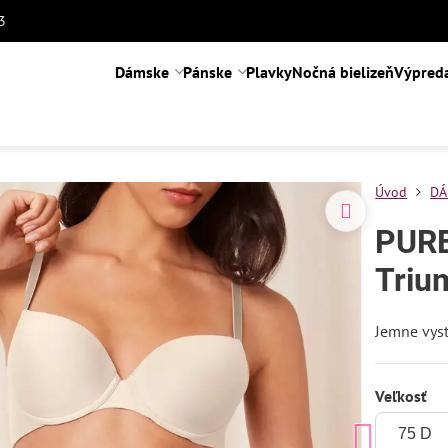
3
Dámske
Pánske
Plavky
Nočná bielizeň
Výpred
Úvod
DÁ
PURE
Triu
Jemne vys
Veľkosť