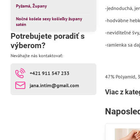
Pyžamá, Župany
-jednoduchá, j
Nočné košele sexy košieľky župany
-hodvábne hebké
satén
-neviditeľné švy
Potrebujete poradiť s
výberom?
-ramienka sa daj
Neváhajte nás kontaktovať:
+421 911 547 233
47% Polyamid, 3
jana​.intim​@gmail​.com
Viac z kate
Naposled