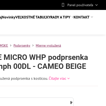
Panel používateľa
aj
Novinky
VEĽKOSTNÉ TABUĽKY
RADY A TIPY
KONTAKT
MSKE
Podprsenky
Mierne vystužená
 MICRO WHP podprsenka
mph 00DL - CAMEO BEIGE
tužená podprsenka s kosticou.
Čítajte viac