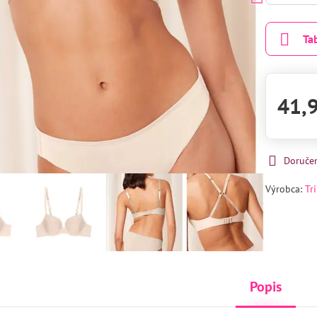
Ta
41,
Doruče
Výrobca:
Tr
Popis