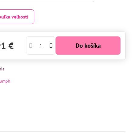
buľka veľkostí
91 €
Do košíka
nia
iumph