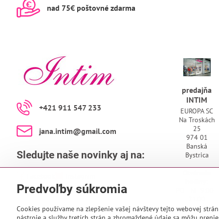
nad 75€ poštovné zdarma
predajňa
INTIM
+421 911 547 233
EUROPA SC
Na Troskách
25
jana​.intim​@gmail​.com
974 01
Banská
Sledujte naše novinky aj na:
Bystrica
Otváracie
Facebook
Instagram
hodiny:
Predvoľby súkromia
PO - NE 9:00 -
21:00
Cookies používame na zlepšenie vašej návštevy tejto webovej strán
nástroje a služby tretích strán a zhromaždené údaje sa môžu prenies