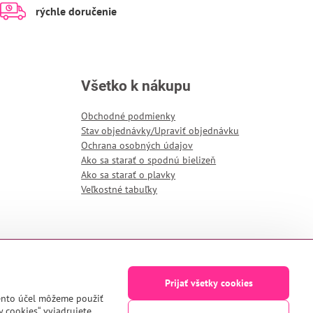
rýchle doručenie
Všetko k nákupu
Obchodné podmienky
Stav objednávky/Upraviť objednávku
Ochrana osobných údajov
Ako sa starať o spodnú bielizeň
Ako sa starať o plavky
Veľkostné tabuľky
Prijať všetky cookies
tento účel môžeme použiť
y cookies“ vyjadrujete