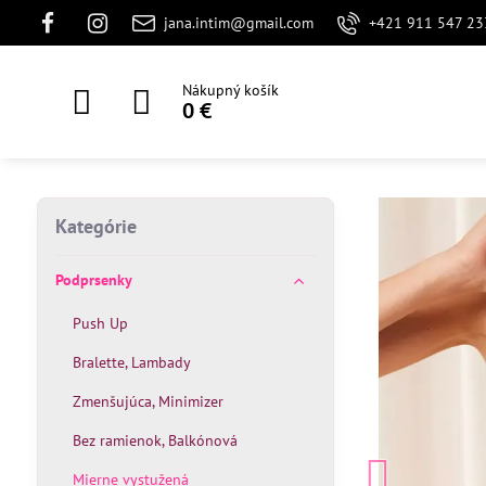
jana.intim@gmail.com
+421 911 547 23
Nákupný košík
0 €
Kategórie
Podprsenky
Push Up
Bralette, Lambady
Zmenšujúca, Minimizer
Bez ramienok, Balkónová
Mierne vystužená