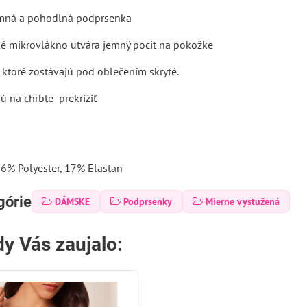
emná a pohodlná podprsenka
 mikrovlákno utvára jemný pocit na pokožke
, ktoré zostávajú pod oblečením skryté.
ú na chrbte prekrížiť
6% Polyester, 17% Elastan
górie
DÁMSKE
Podprsenky
Mierne vystužená
y Vás zaujalo: