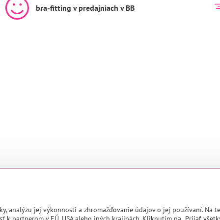
bra-fitting v predajniach v BB
ky, analýzu jej výkonnosti a zhromažďovanie údajov o jej používaní. Na 
ť k partnerom v EÚ, USA alebo iných krajinách. Kliknutím na „Prijať všetk