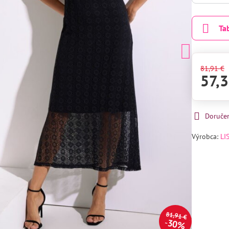
Ta
81,91 €
57,3
Doruče
Výrobca:
LI
81,91 €
30%