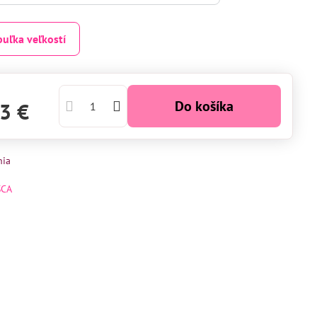
buľka veľkostí
Do košíka
3 €
nia
SCA