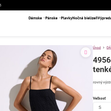
3
Dámske
Pánske
Plavky
Nočná bielizeň
Výpred
Úvod
DÁ
4956
tenk
rovný výst
Veľkosť