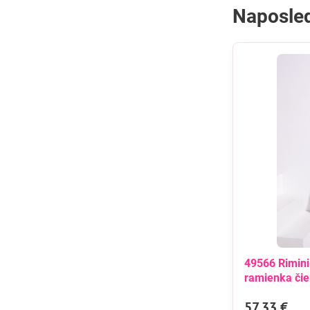
Naposled
49566 Rimini
ramienka čie
57,33 €