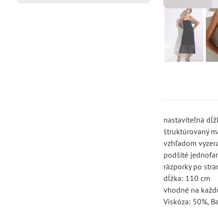
nastaviteľná dĺ
štruktúrovaný m
vzhľadom vyzera
podšité jednofa
rázporky po str
dĺžka: 110 cm
vhodné na každ
Viskóza: 50%, B