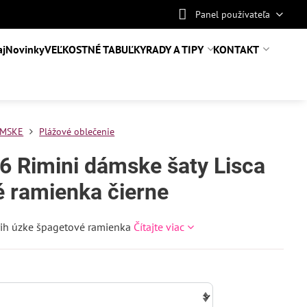
Panel používateľa
aj
Novinky
VEĽKOSTNÉ TABUĽKY
RADY A TIPY
KONTAKT
MSKE
Plážové oblečenie
6 Rimini dámske šaty Lisca
é ramienka čierne
rih úzke špagetové ramienka
Čítajte viac