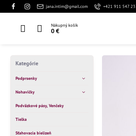
jana.intim@gmail.com
+421 911 547 23
Nákupný košík
0 €
Kategórie
Podprsenky
Nohavičky
Podväzkové pásy, Venčeky
Tielka
Sťahovacia bielizeň