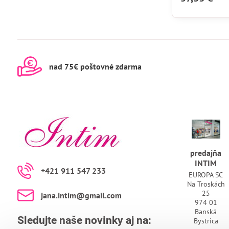
nad 75€ poštovné zdarma
predajňa
INTIM
+421 911 547 233
EUROPA SC
Na Troskách
25
jana​.intim​@gmail​.com
974 01
Banská
Sledujte naše novinky aj na:
Bystrica