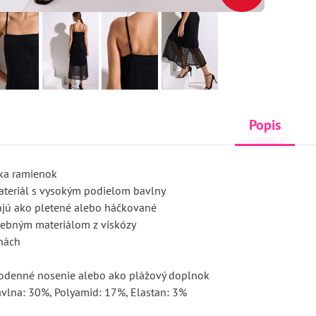
Popis
žka ramienok
ateriál s vysokým podielom bavlny
jú ako pletené alebo háčkované
rebným materiálom z viskózy
anách
odenné nosenie alebo ako plážový doplnok
avlna: 30%, Polyamid: 17%, Elastan: 3%