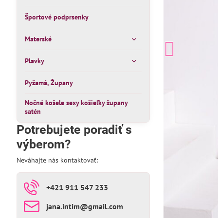
Športové podprsenky
Materské
Plavky
Pyžamá, Župany
Nočné košele sexy košieľky župany
satén
Potrebujete poradiť s
výberom?
Neváhajte nás kontaktovať:
+421 911 547 233
jana​.intim​@gmail​.com