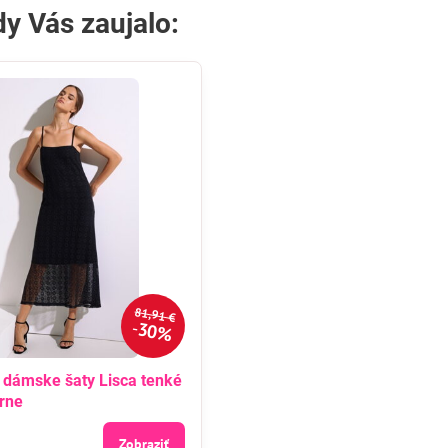
y Vás zaujalo:
81,91 €
30%
 dámske šaty Lisca tenké
rne
Zobraziť