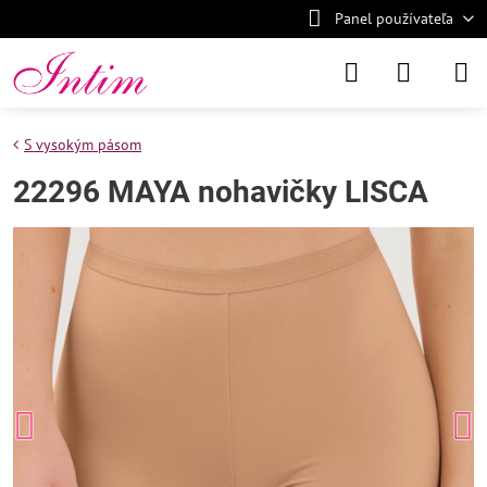
Panel používateľa
S vysokým pásom
22296 MAYA nohavičky LISCA