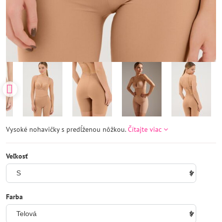
Vysoké nohavičky s predĺženou nôžkou.
Čítajte viac
Veľkosť
Farba