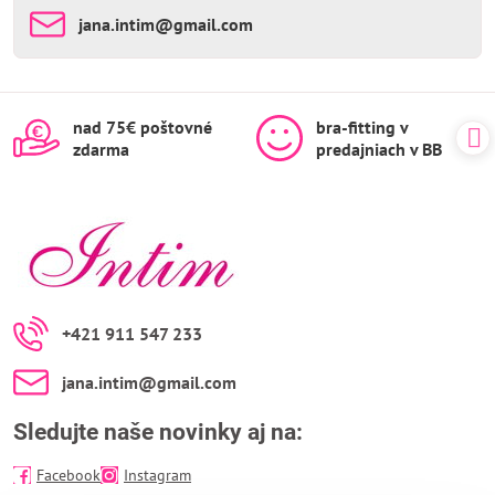
jana​.intim​@gmail​.com
nad 75€ poštovné
bra-fitting v
zdarma
predajniach v BB
+421 911 547 233
jana​.intim​@gmail​.com
Sledujte naše novinky aj na:
Facebook
Instagram