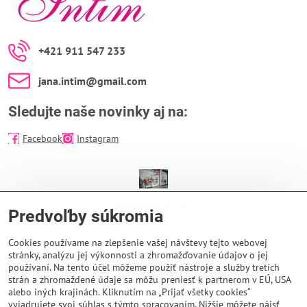
+421 911 547 233
jana​.intim​@gmail​.com
Sledujte naše novinky aj na:
Facebook
Instagram
predajňa INTIM
Predvoľby súkromia
EUROPA SC
Na Troskách 25
974 01 Banská Bystrica
Cookies používame na zlepšenie vašej návštevy tejto webovej
stránky, analýzu jej výkonnosti a zhromažďovanie údajov o jej
Otváracie hodiny:
používaní. Na tento účel môžeme použiť nástroje a služby tretích
PO - NE 9:00 - 21:00
strán a zhromaždené údaje sa môžu preniesť k partnerom v EÚ, USA
alebo iných krajinách. Kliknutím na „Prijať všetky cookies“
vyjadrujete svoj súhlas s týmto spracovaním. Nižšie môžete nájsť