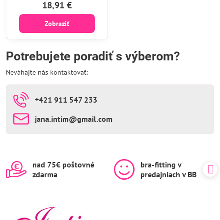
18,91 €
Zobraziť
Potrebujete poradiť s výberom?
Neváhajte nás kontaktovať:
+421 911 547 233
jana​.intim​@gmail​.com
nad 75€ poštovné
bra-fitting v
zdarma
predajniach v BB