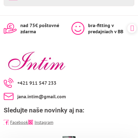
nad 75€ poštovné
bra-fitting v
zdarma
predajniach v BB
+421 911 547 233
jana​.intim​@gmail​.com
Sledujte naše novinky aj na:
Facebook
Instagram