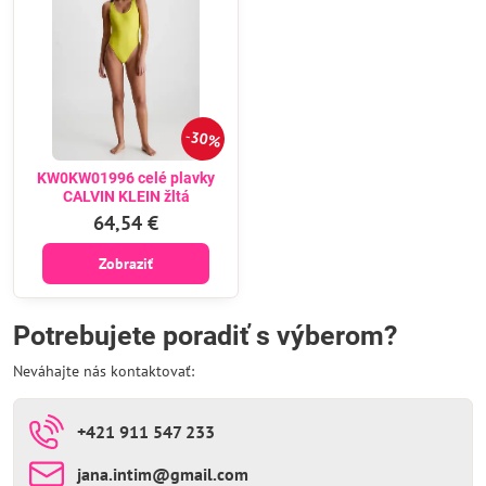
30%
KW0KW01996 celé plavky
CALVIN KLEIN žltá
64,54 €
Zobraziť
Potrebujete poradiť s výberom?
Neváhajte nás kontaktovať:
+421 911 547 233
jana​.intim​@gmail​.com