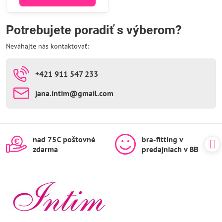
Potrebujete poradiť s výberom?
Neváhajte nás kontaktovať:
+421 911 547 233
jana​.intim​@gmail​.com
nad 75€ poštovné
bra-fitting v
zdarma
predajniach v BB