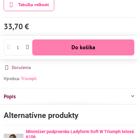
Tabuľka veľkostí
33,70 €
Do košíka
Doručenia
Výrobca:
Triumph
Popis
Alternatívne produkty
Minimizer podprsenka Ladyform Soft W Triumph telová
6106