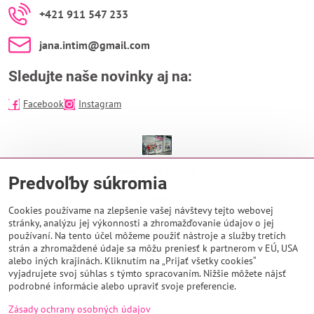
+421 911 547 233
jana​.intim​@gmail​.com
Sledujte naše novinky aj na:
Facebook
Instagram
predajňa INTIM
Predvoľby súkromia
EUROPA SC
Na Troskách 25
974 01 Banská Bystrica
Cookies používame na zlepšenie vašej návštevy tejto webovej
stránky, analýzu jej výkonnosti a zhromažďovanie údajov o jej
Otváracie hodiny:
používaní. Na tento účel môžeme použiť nástroje a služby tretích
PO - NE 9:00 - 21:00
strán a zhromaždené údaje sa môžu preniesť k partnerom v EÚ, USA
alebo iných krajinách. Kliknutím na „Prijať všetky cookies“
vyjadrujete svoj súhlas s týmto spracovaním. Nižšie môžete nájsť
podrobné informácie alebo upraviť svoje preferencie.
Všetko k nákupu
Zásady ochrany osobných údajov