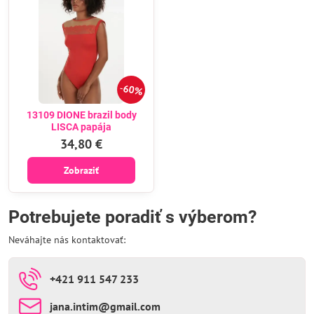
60%
13109 DIONE brazil body
LISCA papája
34,80 €
Zobraziť
Potrebujete poradiť s výberom?
Neváhajte nás kontaktovať:
+421 911 547 233
jana​.intim​@gmail​.com