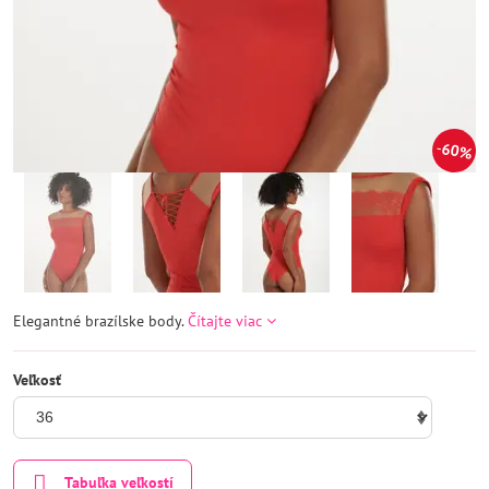
60%
Elegantné brazílske body.
Čítajte viac
Veľkosť
Tabuľka veľkostí