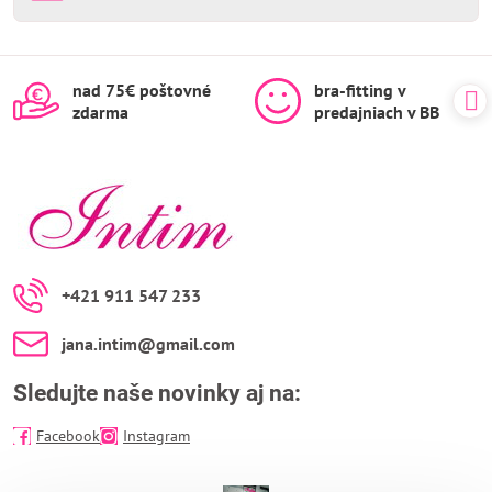
nad 75€ poštovné
bra-fitting v
zdarma
predajniach v BB
+421 911 547 233
jana​.intim​@gmail​.com
Sledujte naše novinky aj na:
Facebook
Instagram