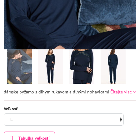
dámske pyžamo s dlhým rukávom a dlhými nohavicami
Čítajte viac
Veľkosť
Tabuľka veľkostí