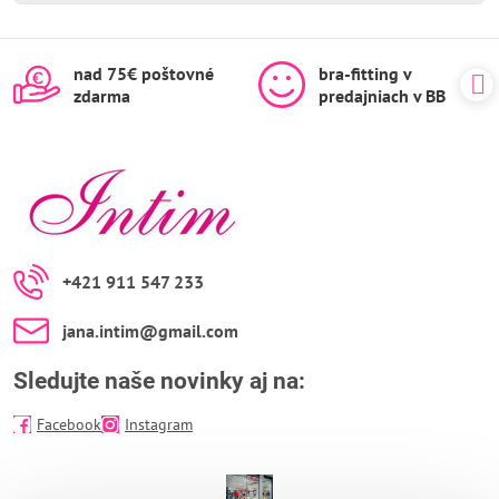
nad 75€ poštovné
bra-fitting v
zdarma
predajniach v BB
+421 911 547 233
jana​.intim​@gmail​.com
Sledujte naše novinky aj na:
Facebook
Instagram