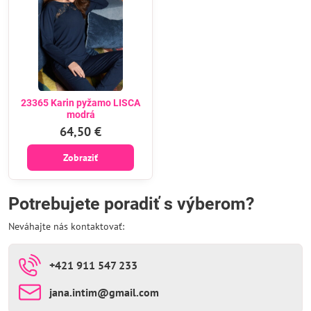
23365 Karin pyžamo LISCA
modrá
64,50 €
Zobraziť
Potrebujete poradiť s výberom?
Neváhajte nás kontaktovať:
+421 911 547 233
jana​.intim​@gmail​.com