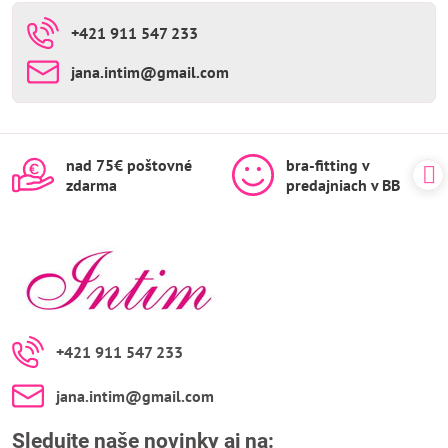
+421 911 547 233
jana​.intim​@gmail​.com
nad 75€ poštovné
bra-fitting v
zdarma
predajniach v BB
+421 911 547 233
jana​.intim​@gmail​.com
Sledujte naše novinky aj na: