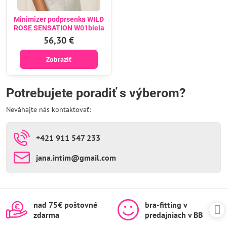
Minimizer podprsenka WILD
ROSE SENSATION W01biela
56,30 €
Zobraziť
Potrebujete poradiť s výberom?
Neváhajte nás kontaktovať:
+421 911 547 233
jana​.intim​@gmail​.com
nad 75€ poštovné
bra-fitting v
zdarma
predajniach v BB