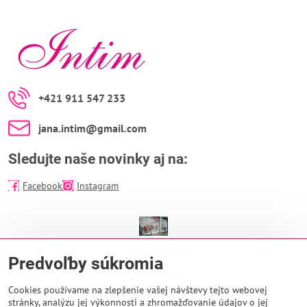
+421 911 547 233
jana​.intim​@gmail​.com
Sledujte naše novinky aj na:
Facebook
Instagram
predajňa INTIM
Predvoľby súkromia
EUROPA SC
Na Troskách 25
974 01 Banská Bystrica
Cookies používame na zlepšenie vašej návštevy tejto webovej
stránky, analýzu jej výkonnosti a zhromažďovanie údajov o jej