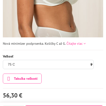
Nová minimizer podprsenka. Košíčky C až G.
Čítajte viac
Veľkosť
Tabuľka veľkostí
56,30 €