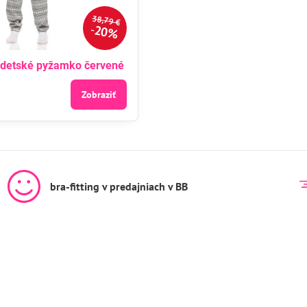
38,79 €
20%
detské pyžamko červené
Zobraziť
bra-fitting v predajniach v BB