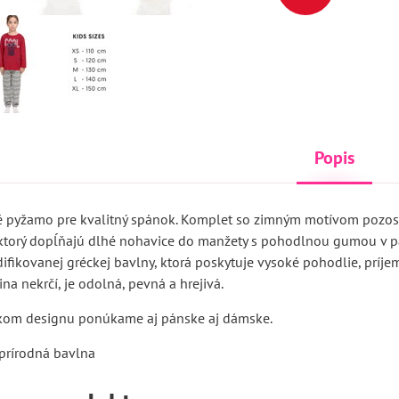
Popis
 pyžamo pre kvalitný spánok. Komplet so zimným motívom pozost
 ktorý dopĺňajú dlhé nohavice do manžety s pohodlnou gumou v pá
fikovanej gréckej bavlny, ktorá poskytuje vysoké pohodlie, príjemn
ina nekrčí, je odolná, pevná a hrejivá.
kom designu ponúkame aj pánske aj dámske.
prírodná bavlna