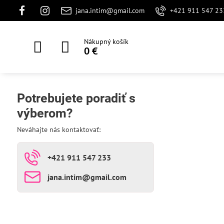
jana.intim@gmail.com
+421 911 547 23
Nákupný košík
0 €
Potrebujete poradiť s
výberom?
Neváhajte nás kontaktovať:
+421 911 547 233
jana​.intim​@gmail​.com