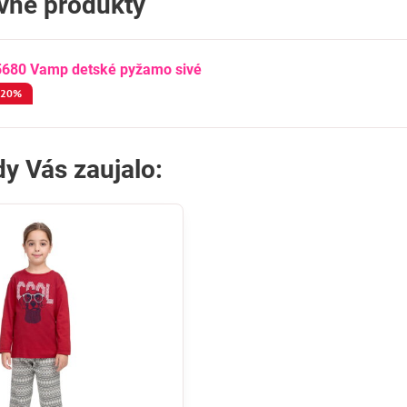
ívne produkty
5680 Vamp detské pyžamo sivé
-20%
y Vás zaujalo: