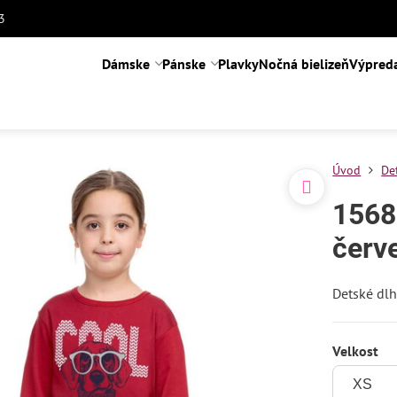
3
Dámske
Pánske
Plavky
Nočná bielizeň
Výpred
Úvod
De
1568
červ
Detské dl
Velkost