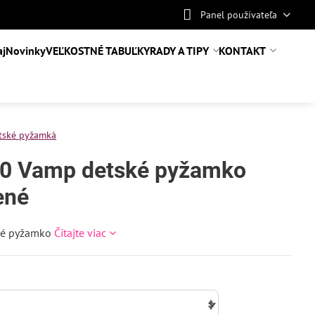
Panel používateľa
aj
Novinky
VEĽKOSTNÉ TABUĽKY
RADY A TIPY
KONTAKT
tské pyžamká
0 Vamp detské pyžamko
ené
hé pyžamko
Čítajte viac