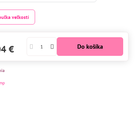
buľka veľkostí
Do košíka
04 €
nia
mp