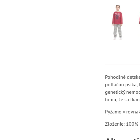
Pohodlné detské
potlačou psíka,
genetický nemodi
tomu, že sa tkan
Pyžamo v rovna
Zloženie: 100% 