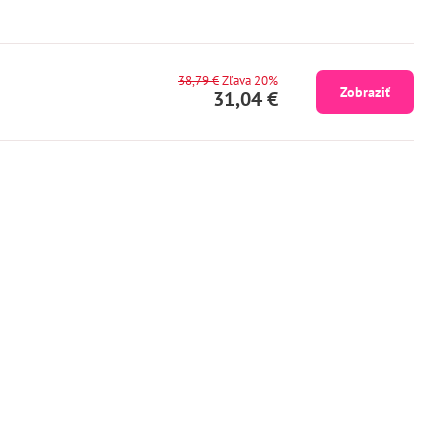
38,79 €
Zľava 20%
Zobraziť
31,04 €