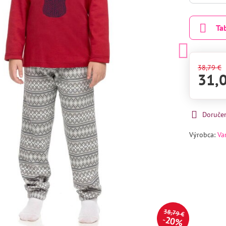
Ta
38,79 €
31,
Doruče
Výrobca:
Va
38,79 €
20%