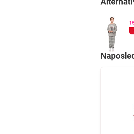
Alternat
1
Naposled