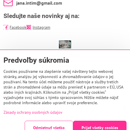
jana​.intim​@gmail​.com
Sledujte naše novinky aj na:
Facebook
Instagram
predajňa INTIM
Predvoľby súkromia
EUROPA SC
Na Troskách 25
974 01 Banská Bystrica
Cookies používame na zlepšenie vašej návštevy tejto webovej
stránky, analýzu jej výkonnosti a zhromažďovanie údajov o jej
Otváracie hodiny:
používaní. Na tento účel môžeme použiť nástroje a služby tretích
PO - NE 9:00 - 21:00
strán a zhromaždené údaje sa môžu preniesť k partnerom v EÚ, USA
alebo iných krajinách. Kliknutím na „Prijať všetky cookies“
vyjadrujete svoj súhlas s týmto spracovaním. Nižšie môžete nájsť
podrobné informácie alebo upraviť svoje preferencie.
Všetko k nákupu
Zásady ochrany osobných údajov
©
2026
Copyright
Odmietnuť všetko
Prijať všetky cookies