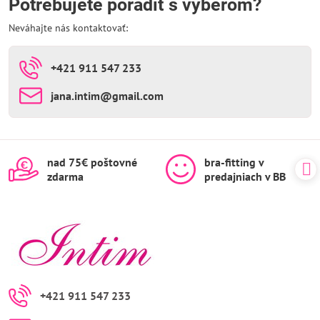
Potrebujete poradiť s výberom?
Neváhajte nás kontaktovať:
+421 911 547 233
jana​.intim​@gmail​.com
nad 75€ poštovné
bra-fitting v
zdarma
predajniach v BB
+421 911 547 233