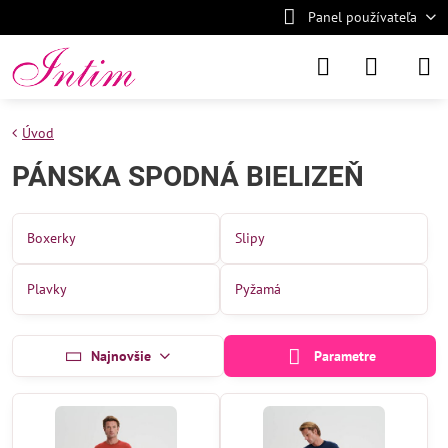
Panel používateľa
Úvod
PÁNSKA SPODNÁ BIELIZEŇ
Boxerky
Slipy
Plavky
Pyžamá
Najnovšie
Parametre