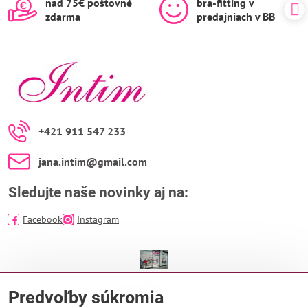
nad 75€ poštovné
bra-fitting v
zdarma
predajniach v BB
+421 911 547 233
jana​.intim​@gmail​.com
Sledujte naše novinky aj na:
Facebook
Instagram
predajňa INTIM
Predvoľby súkromia
EUROPA SC