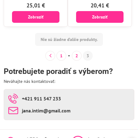
25,01 €
20,41 €
Zobraziť
Zobraziť
Nie sú žiadne ďalšie produkty.
1
2
3
Potrebujete poradiť s výberom?
Neváhajte nás kontaktovať:
+421 911 547 233
jana​.intim​@gmail​.com