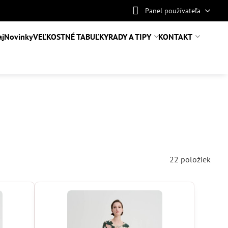
Panel používateľa
aj
Novinky
VEĽKOSTNÉ TABUĽKY
RADY A TIPY
KONTAKT
22
položiek