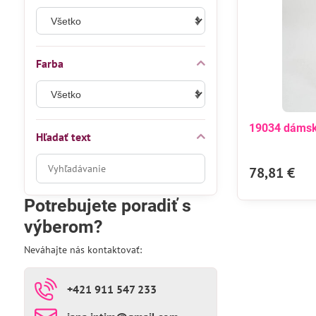
Farba
19034 dámsk
Hľadať text
Prehľadať
78,81 €
výsledky
filtra
Potrebujete poradiť s
fulltextom
výberom?
Neváhajte nás kontaktovať:
+421 911 547 233