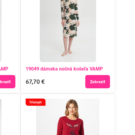
VAMP
19049 dámska nočná košeľa VAMP
67,70 €
braziť
Zobraziť
Triumph