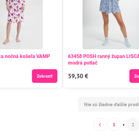
a nočná košeľa VAMP
63458 POSH ranný župan LISC
modrá potlač
59,30 €
Zobraziť
Zo
Nie sú žiadne ďalšie prod
1
2