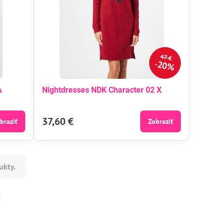
47 €
20%
A
Nightdresses NDK Character 02 X
37,60 €
braziť
Zobraziť
ukty.