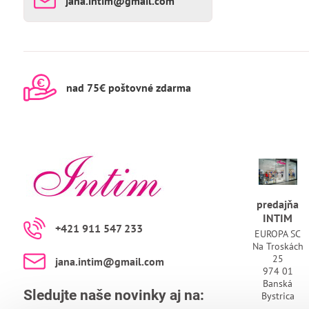
jana​.intim​@gmail​.com
nad 75€ poštovné zdarma
predajňa
INTIM
+421 911 547 233
EUROPA SC
Na Troskách
25
jana​.intim​@gmail​.com
974 01
Banská
Sledujte naše novinky aj na:
Bystrica