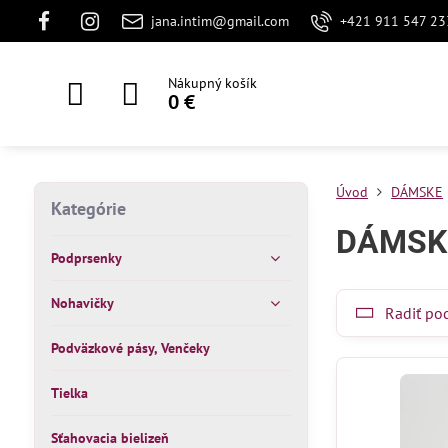
jana.intim@gmail.com
+421 911 547 23
Nákupný košík
0 €
Úvod
DÁMSKE
Kategórie
DÁMSK
Podprsenky
Nohavičky
Radiť po
Podväzkové pásy, Venčeky
Tielka
Sťahovacia bielizeň